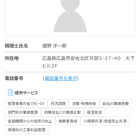
税理士氏名
畑野 洋一郎
所在地
広島県広島市安佐北区可部３−３７−４０ 大下
ビル３Ｆ
電話番号
（
電話番号を表示
）
提供サービス
経理事務の省力化・DX
月次訪問
決算・税務申告
自社の業績把握
部門別の業績管理
同業他社との業績比較
経営助言
金融機関からの信用力向上
後継者育成
小規模共済・倒産防止共済
現場別の工事利益管理