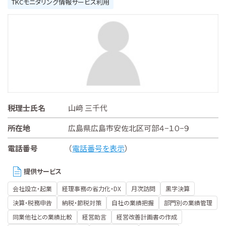
TKCモニタリング情報サービス利用
税理士氏名
山﨑 三千代
所在地
広島県広島市安佐北区可部４−１０−９
電話番号
（
電話番号を表示
）
提供サービス
会社設立・起業
経理事務の省力化・DX
月次訪問
黒字決算
決算・税務申告
納税・節税対策
自社の業績把握
部門別の業績管理
同業他社との業績比較
経営助言
経営改善計画書の作成