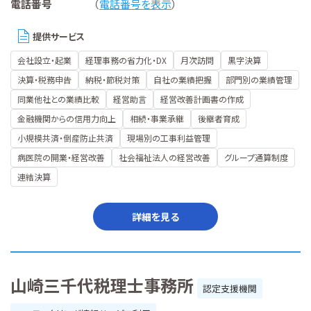
電話番号
（
電話番号を表示
）
提供サービス
会社設立・起業
経理事務の省力化・DX
月次訪問
黒字決算
決算・税務申告
納税・節税対策
自社の業績把握
部門別の業績管理
同業他社との業績比較
経営助言
経営改善計画書の作成
金融機関からの信用力向上
相続・事業承継
後継者育成
小規模共済・倒産防止共済
現場別の工事利益管理
病医院の開業・経営改善
社会福祉法人の経営改善
グループ通算制度
連結決算
詳細を見る
山崎三千代税理士事務所
認定支援機関