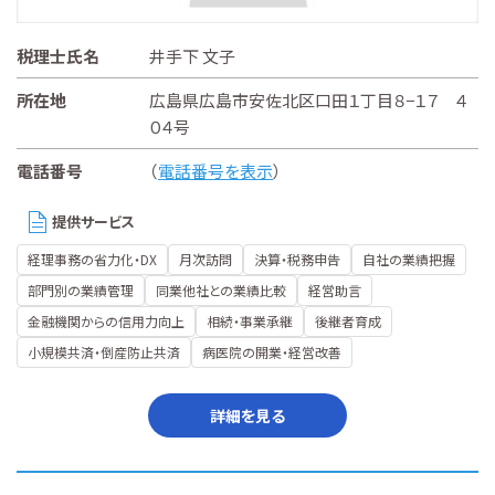
税理士氏名
井手下 文子
所在地
広島県広島市安佐北区口田１丁目８−１７ ４
０４号
電話番号
（
電話番号を表示
）
提供サービス
経理事務の省力化・DX
月次訪問
決算・税務申告
自社の業績把握
部門別の業績管理
同業他社との業績比較
経営助言
金融機関からの信用力向上
相続・事業承継
後継者育成
小規模共済・倒産防止共済
病医院の開業・経営改善
詳細を見る