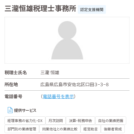
三瀧恒雄税理士事務所
認定支援機関
税理士氏名
三瀧 恒雄
所在地
広島県広島市安佐北区口田３−３−８
電話番号
（
電話番号を表示
）
提供サービス
経理事務の省力化・DX
月次訪問
決算・税務申告
自社の業績把握
部門別の業績管理
同業他社との業績比較
経営助言
後継者育成