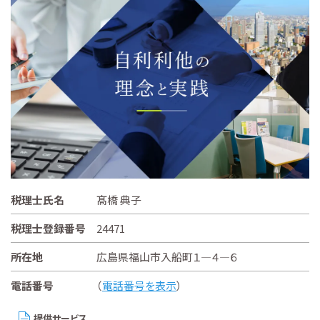
税理士氏名
髙橋 典子
税理士登録番号
24471
所在地
広島県福山市入船町１―４―６
電話番号
（
電話番号を表示
）
提供サービス