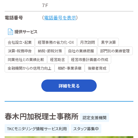
７Ｆ
電話番号
（
電話番号を表示
）
提供サービス
会社設立・起業
経理事務の省力化・DX
月次訪問
黒字決算
決算・税務申告
納税・節税対策
自社の業績把握
部門別の業績管理
同業他社との業績比較
経営助言
経営改善計画書の作成
金融機関からの信用力向上
相続・事業承継
後継者育成
詳細を見る
春木円加税理士事務所
認定支援機関
TKCモニタリング情報サービス利用
スタッフ募集中