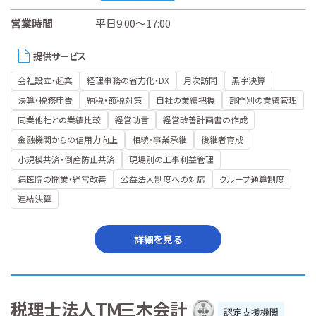
営業時間
平日9:00～17:00
提供サービス
会社設立・起業
経理事務の省力化・DX
月次訪問
黒字決算
決算・税務申告
納税・節税対策
自社の業績把握
部門別の業績管理
同業他社との業績比較
経営助言
経営改善計画書の作成
金融機関からの信用力向上
相続・事業承継
後継者育成
小規模共済・倒産防止共済
現場別の工事利益管理
病医院の開業・経営改善
公益法人制度への対応
グループ通算制度
連結決算
詳細を見る
税理士法人ＴＭ三木会計
認定支援機関