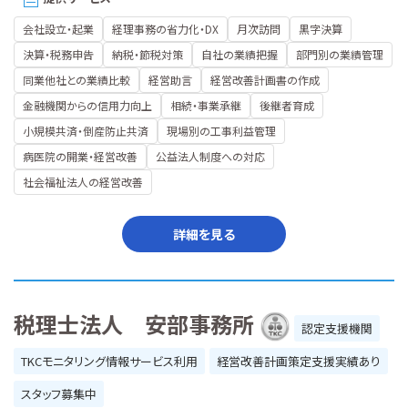
会社設立・起業
経理事務の省力化・DX
月次訪問
黒字決算
決算・税務申告
納税・節税対策
自社の業績把握
部門別の業績管理
同業他社との業績比較
経営助言
経営改善計画書の作成
金融機関からの信用力向上
相続・事業承継
後継者育成
小規模共済・倒産防止共済
現場別の工事利益管理
病医院の開業・経営改善
公益法人制度への対応
社会福祉法人の経営改善
詳細を見る
税理士法人 安部事務所
認定支援機関
TKCモニタリング情報サービス利用
経営改善計画策定支援実績あり
スタッフ募集中