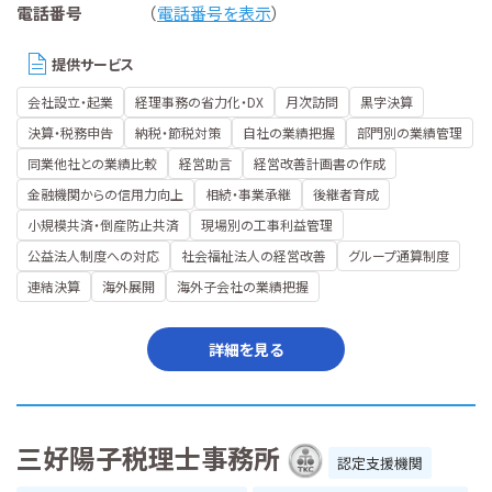
電話番号
（
電話番号を表示
）
提供サービス
会社設立・起業
経理事務の省力化・DX
月次訪問
黒字決算
決算・税務申告
納税・節税対策
自社の業績把握
部門別の業績管理
同業他社との業績比較
経営助言
経営改善計画書の作成
金融機関からの信用力向上
相続・事業承継
後継者育成
小規模共済・倒産防止共済
現場別の工事利益管理
公益法人制度への対応
社会福祉法人の経営改善
グループ通算制度
連結決算
海外展開
海外子会社の業績把握
詳細を見る
三好陽子税理士事務所
認定支援機関