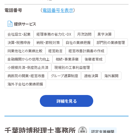
電話番号
（
電話番号を表示
）
提供サービス
会社設立・起業
経理事務の省力化・DX
月次訪問
黒字決算
決算・税務申告
納税・節税対策
自社の業績把握
部門別の業績管理
同業他社との業績比較
経営助言
経営改善計画書の作成
金融機関からの信用力向上
相続・事業承継
後継者育成
小規模共済・倒産防止共済
現場別の工事利益管理
病医院の開業・経営改善
グループ通算制度
連結決算
海外展開
海外子会社の業績把握
詳細を見る
千葉時博税理士事務所
認定支援機関