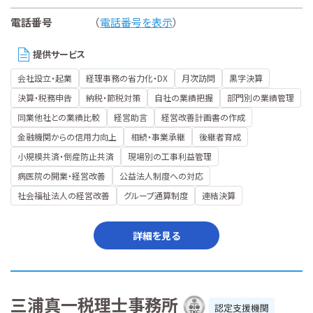
電話番号
（
電話番号を表示
）
提供サービス
会社設立・起業
経理事務の省力化・DX
月次訪問
黒字決算
決算・税務申告
納税・節税対策
自社の業績把握
部門別の業績管理
同業他社との業績比較
経営助言
経営改善計画書の作成
金融機関からの信用力向上
相続・事業承継
後継者育成
小規模共済・倒産防止共済
現場別の工事利益管理
病医院の開業・経営改善
公益法人制度への対応
社会福祉法人の経営改善
グループ通算制度
連結決算
詳細を見る
三浦真一税理士事務所
認定支援機関