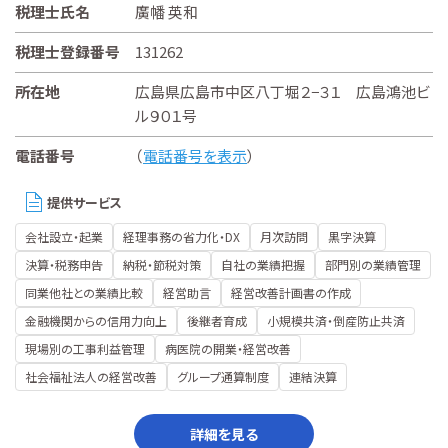
税理士氏名
廣幡 英和
税理士登録番号
131262
所在地
広島県広島市中区八丁堀２−３１ 広島鴻池ビ
ル９０１号
電話番号
（
電話番号を表示
）
提供サービス
会社設立・起業
経理事務の省力化・DX
月次訪問
黒字決算
決算・税務申告
納税・節税対策
自社の業績把握
部門別の業績管理
同業他社との業績比較
経営助言
経営改善計画書の作成
金融機関からの信用力向上
後継者育成
小規模共済・倒産防止共済
現場別の工事利益管理
病医院の開業・経営改善
社会福祉法人の経営改善
グループ通算制度
連結決算
詳細を見る