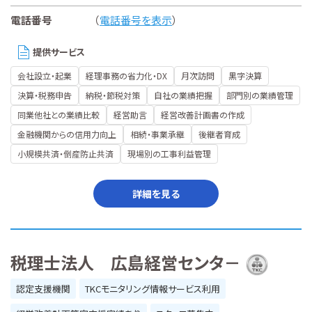
電話番号
（
電話番号を表示
）
提供サービス
会社設立・起業
経理事務の省力化・DX
月次訪問
黒字決算
決算・税務申告
納税・節税対策
自社の業績把握
部門別の業績管理
同業他社との業績比較
経営助言
経営改善計画書の作成
金融機関からの信用力向上
相続・事業承継
後継者育成
小規模共済・倒産防止共済
現場別の工事利益管理
詳細を見る
税理士法人 広島経営センタ－
認定支援機関
TKCモニタリング情報サービス利用