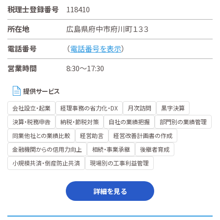
税理士登録番号
118410
所在地
広島県府中市府川町１３３
電話番号
（
電話番号を表示
）
営業時間
8:30～17:30
提供サービス
会社設立・起業
経理事務の省力化・DX
月次訪問
黒字決算
決算・税務申告
納税・節税対策
自社の業績把握
部門別の業績管理
同業他社との業績比較
経営助言
経営改善計画書の作成
金融機関からの信用力向上
相続・事業承継
後継者育成
小規模共済・倒産防止共済
現場別の工事利益管理
詳細を見る