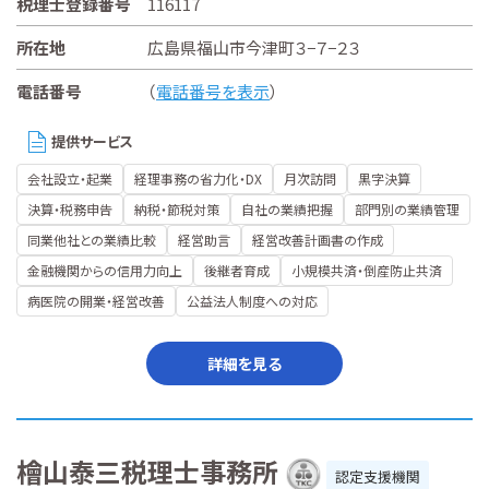
税理士登録番号
116117
所在地
広島県福山市今津町３−７−２３
電話番号
（
電話番号を表示
）
提供サービス
会社設立・起業
経理事務の省力化・DX
月次訪問
黒字決算
決算・税務申告
納税・節税対策
自社の業績把握
部門別の業績管理
同業他社との業績比較
経営助言
経営改善計画書の作成
金融機関からの信用力向上
後継者育成
小規模共済・倒産防止共済
病医院の開業・経営改善
公益法人制度への対応
詳細を見る
檜山泰三税理士事務所
認定支援機関