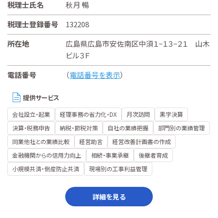
税理士氏名
秋月 暢
税理士登録番号
132208
所在地
広島県広島市安佐南区中須１−１３−２１ 山木
ビル３Ｆ
電話番号
（
電話番号を表示
）
提供サービス
会社設立・起業
経理事務の省力化・DX
月次訪問
黒字決算
決算・税務申告
納税・節税対策
自社の業績把握
部門別の業績管理
同業他社との業績比較
経営助言
経営改善計画書の作成
金融機関からの信用力向上
相続・事業承継
後継者育成
小規模共済・倒産防止共済
現場別の工事利益管理
詳細を見る