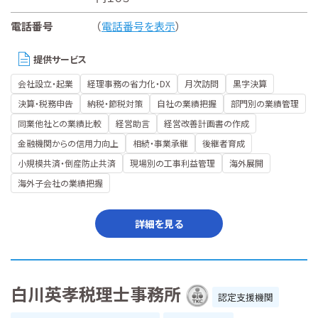
電話番号
（
電話番号を表示
）
提供サービス
会社設立・起業
経理事務の省力化・DX
月次訪問
黒字決算
決算・税務申告
納税・節税対策
自社の業績把握
部門別の業績管理
同業他社との業績比較
経営助言
経営改善計画書の作成
金融機関からの信用力向上
相続・事業承継
後継者育成
小規模共済・倒産防止共済
現場別の工事利益管理
海外展開
海外子会社の業績把握
詳細を見る
白川英孝税理士事務所
認定支援機関