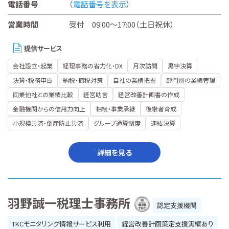
電話番号
（
電話番号を表示
）
営業時間
受付 09:00～17:00（土日祝休）
提供サービス
会社設立・起業
経理事務の省力化・DX
月次訪問
黒字決算
決算・税務申告
納税・節税対策
自社の業績把握
部門別の業績管理
同業他社との業績比較
経営助言
経営改善計画書の作成
金融機関からの信用力向上
相続・事業承継
後継者育成
小規模共済・倒産防止共済
グループ通算制度
連結決算
詳細を見る
羽野誠一税理士事務所
認定支援機関
TKCモニタリング情報サービス利用
経営改善計画策定支援実績あり