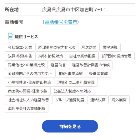
所在地
広島県広島市中区加古町７−１１
電話番号
（
電話番号を表示
）
提供サービス
会社設立・起業
経理事務の省力化・DX
月次訪問
黒字決算
決算・税務申告
納税・節税対策
自社の業績把握
部門別の業績管理
同業他社との業績比較
経営助言
経営改善計画書の作成
金融機関からの信用力向上
相続・事業承継
後継者育成
小規模共済・倒産防止共済
現場別の工事利益管理
病医院の開業・経営改善
公益法人制度への対応
社会福祉法人の経営改善
グループ通算制度
連結決算
海外展開
海外子会社の業績把握
詳細を見る