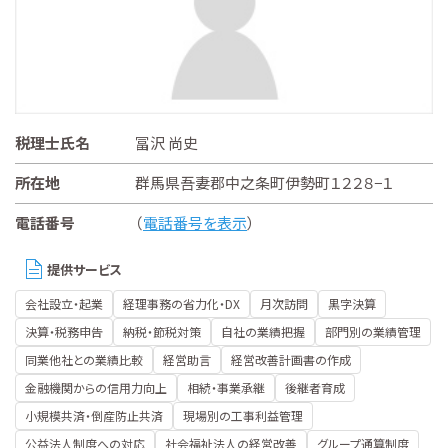
税理士氏名
冨沢 尚史
所在地
群馬県吾妻郡中之条町伊勢町１２２８−１
電話番号
（
電話番号を表示
）
提供サービス
会社設立・起業
経理事務の省力化・DX
月次訪問
黒字決算
決算・税務申告
納税・節税対策
自社の業績把握
部門別の業績管理
同業他社との業績比較
経営助言
経営改善計画書の作成
金融機関からの信用力向上
相続・事業承継
後継者育成
小規模共済・倒産防止共済
現場別の工事利益管理
公益法人制度への対応
社会福祉法人の経営改善
グループ通算制度