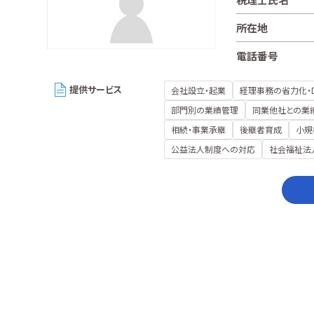
所在地
電話番号
提供サービス
会社設立・起業
経理事務の省力化・
部門別の業績管理
同業他社との業
相続・事業承継
後継者育成
小規
公益法人制度への対応
社会福祉法