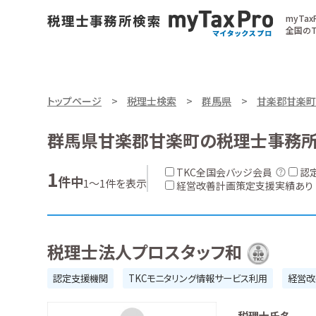
myTa
全国のT
トップページ
税理士検索
群馬県
甘楽郡甘楽町
群馬県甘楽郡甘楽町の税理士事務
TKC全国会バッジ会員
認
1
件中
1～1件を表示
経営改善計画策定支援実績あり
税理士法人プロスタッフ和
認定支援機関
TKCモニタリング情報サービス利用
経営改
税理士氏名