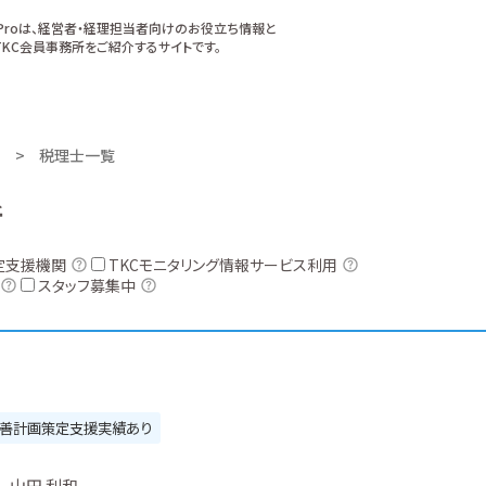
xProは、経営者・経理担当者向けのお役立ち情報と
KC会員事務所をご紹介するサイトです。
税理士一覧
所
定支援機関
TKCモニタリング情報サービス利用
スタッフ募集中
善計画策定支援実績あり
山田 利和