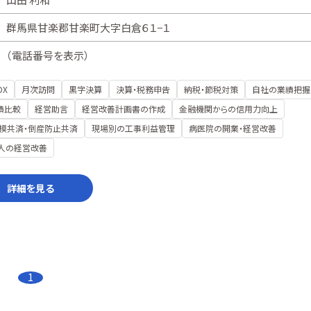
群馬県甘楽郡甘楽町大字白倉６１−１
（
電話番号を表示
）
DX
月次訪問
黒字決算
決算・税務申告
納税・節税対策
自社の業績把握
績比較
経営助言
経営改善計画書の作成
金融機関からの信用力向上
模共済・倒産防止共済
現場別の工事利益管理
病医院の開業・経営改善
人の経営改善
詳細を見る
1