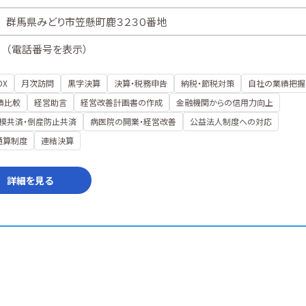
群馬県みどり市笠懸町鹿３２３０番地
（
電話番号を表示
）
DX
月次訪問
黒字決算
決算・税務申告
納税・節税対策
自社の業績把握
績比較
経営助言
経営改善計画書の作成
金融機関からの信用力向上
模共済・倒産防止共済
病医院の開業・経営改善
公益法人制度への対応
通算制度
連結決算
詳細を見る