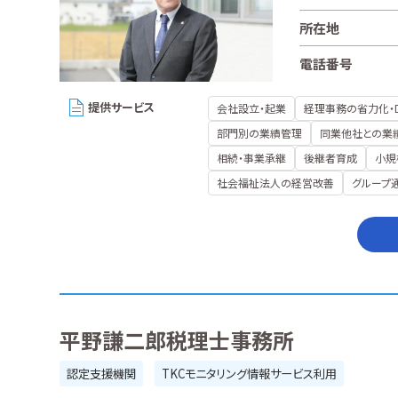
所在地
電話番号
提供サービス
会社設立・起業
経理事務の省力化・
部門別の業績管理
同業他社との業
相続・事業承継
後継者育成
小規
社会福祉法人の経営改善
グループ
平野謙二郎税理士事務所
認定支援機関
TKCモニタリング情報サービス利用