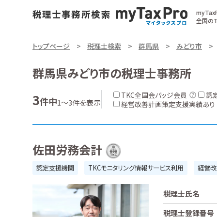
myTa
全国のT
トップページ
税理士検索
群馬県
みどり市
群馬県みどり市の税理士事務所
TKC全国会バッジ会員
認
3
件中
1～3件を表示
経営改善計画策定支援実績あり
佐田労務会計
認定支援機関
TKCモニタリング情報サービス利用
経営改
税理士氏名
税理士登録番号