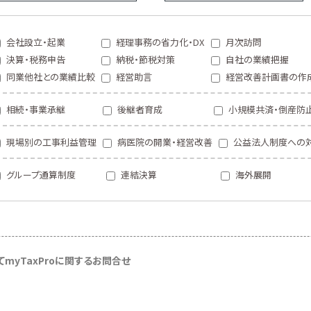
会社設立・起業
経理事務の省力化・DX
月次訪問
決算・税務申告
納税・節税対策
自社の業績把握
同業他社との業績比較
経営助言
経営改善計画書の作
相続・事業承継
後継者育成
小規模共済・倒産防
現場別の工事利益管理
病医院の開業・経営改善
公益法人制度への
グループ通算制度
連結決算
海外展開
て
myTaxProに関するお問合せ