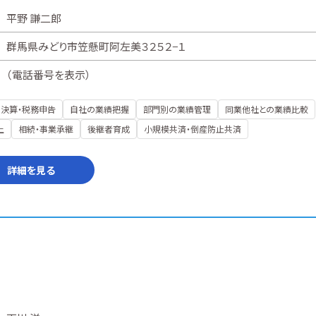
平野 謙二郎
群馬県みどり市笠懸町阿左美３２５２−１
（
電話番号を表示
）
決算・税務申告
自社の業績把握
部門別の業績管理
同業他社との業績比較
上
相続・事業承継
後継者育成
小規模共済・倒産防止共済
詳細を見る