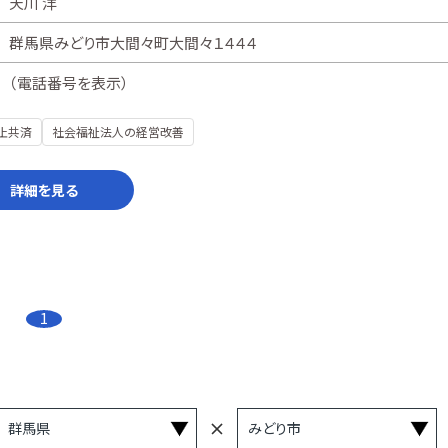
天川 洋
群馬県みどり市大間々町大間々１４４４
（
電話番号を表示
）
止共済
社会福祉法人の経営改善
詳細を見る
1