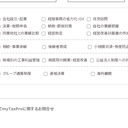
会社設立・起業
経理事務の省力化・DX
月次訪問
決算・税務申告
納税・節税対策
自社の業績把握
同業他社との業績比較
経営助言
経営改善計画書の作
相続・事業承継
後継者育成
小規模共済・倒産防
現場別の工事利益管理
病医院の開業・経営改善
公益法人制度への
グループ通算制度
連結決算
海外展開
て
myTaxProに関するお問合せ