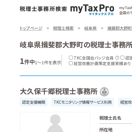
myTa
全国のT
トップページ
税理士検索
岐阜県
揖斐郡大野町
岐阜県揖斐郡大野町の税理士事務
TKC全国会バッジ会員
認
1
件中
1～1件を表示
経営改善計画策定支援実績あり
大久保千郷税理士事務所
認定支援機関
TKCモニタリング情報サービス利用
経営改
税理士氏名
所在地