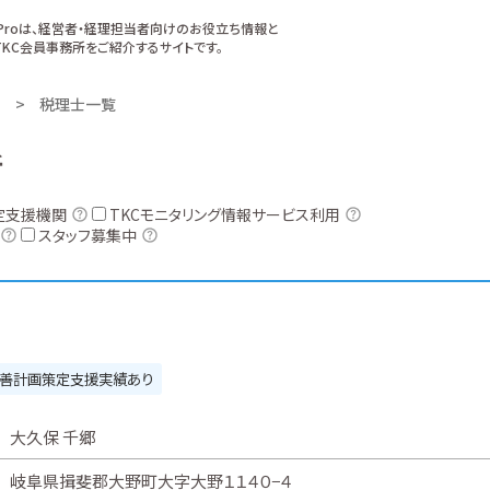
xProは、経営者・経理担当者向けのお役立ち情報と
KC会員事務所をご紹介するサイトです。
税理士一覧
所
定支援機関
TKCモニタリング情報サービス利用
スタッフ募集中
善計画策定支援実績あり
大久保 千郷
岐阜県揖斐郡大野町大字大野１１４０−４