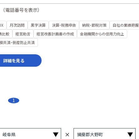
（
電話番号を表示
）
DX
月次訪問
黒字決算
決算・税務申告
納税・節税対策
自社の業績把握
績比較
経営助言
経営改善計画書の作成
金融機関からの信用力向上
模共済・倒産防止共済
詳細を見る
1