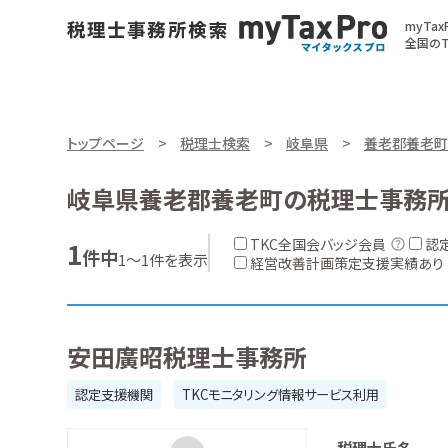
myTa
全国のT
トップページ
税理士検索
岐阜県
養老郡養老町
岐阜県養老郡養老町の税理士事務
TKC全国会バッジ会員
認
1
件中
1～1件を表示
経営改善計画策定支援実績あり
安田廣昭税理士事務所
認定支援機関
TKCモニタリング情報サービス利用
税理士氏名