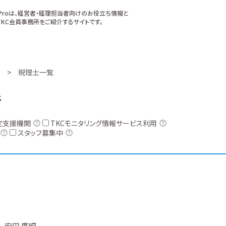
xProは、経営者・経理担当者向けのお役立ち情報と
KC会員事務所をご紹介するサイトです。
税理士一覧
所
定支援機関
TKCモニタリング情報サービス利用
スタッフ募集中
安田 廣昭