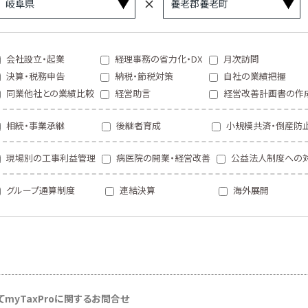
会社設立・起業
経理事務の省力化・DX
月次訪問
決算・税務申告
納税・節税対策
自社の業績把握
同業他社との業績比較
経営助言
経営改善計画書の作
相続・事業承継
後継者育成
小規模共済・倒産防
現場別の工事利益管理
病医院の開業・経営改善
公益法人制度への
グループ通算制度
連結決算
海外展開
て
myTaxProに関するお問合せ