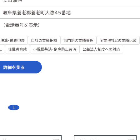
岐阜県養老郡養老町大跡４５番地
（
電話番号を表示
）
決算・税務申告
自社の業績把握
部門別の業績管理
同業他社との業績比較
上
後継者育成
小規模共済・倒産防止共済
公益法人制度への対応
詳細を見る
1