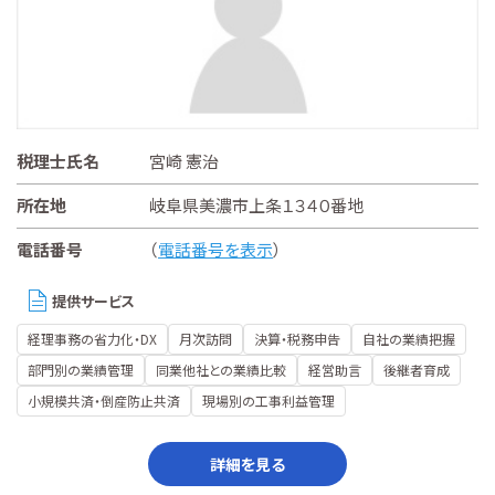
税理士氏名
宮崎 憲治
所在地
岐阜県美濃市上条１３４０番地
電話番号
（
電話番号を表示
）
提供サービス
経理事務の省力化・DX
月次訪問
決算・税務申告
自社の業績把握
部門別の業績管理
同業他社との業績比較
経営助言
後継者育成
小規模共済・倒産防止共済
現場別の工事利益管理
詳細を見る