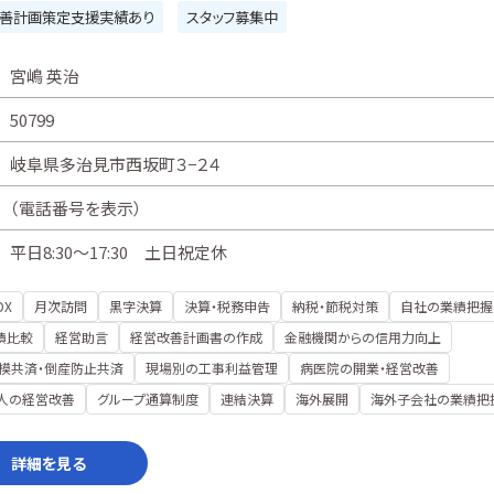
善計画策定支援実績あり
スタッフ募集中
宮嶋 英治
50799
岐阜県多治見市西坂町３−２４
（
電話番号を表示
）
平日8:30～17:30 土日祝定休
DX
月次訪問
黒字決算
決算・税務申告
納税・節税対策
自社の業績把握
績比較
経営助言
経営改善計画書の作成
金融機関からの信用力向上
模共済・倒産防止共済
現場別の工事利益管理
病医院の開業・経営改善
人の経営改善
グループ通算制度
連結決算
海外展開
海外子会社の業績把
詳細を見る