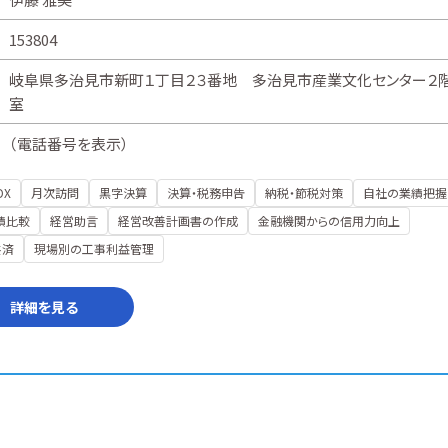
153804
岐阜県多治見市新町１丁目２３番地 多治見市産業文化センター２
室
（
電話番号を表示
）
DX
月次訪問
黒字決算
決算・税務申告
納税・節税対策
自社の業績把握
績比較
経営助言
経営改善計画書の作成
金融機関からの信用力向上
共済
現場別の工事利益管理
詳細を見る