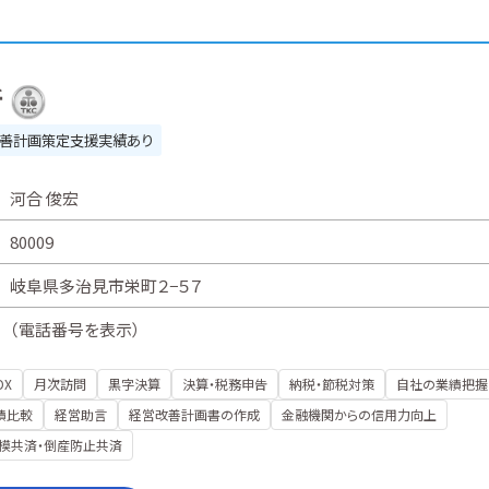
所
善計画策定支援実績あり
河合 俊宏
80009
岐阜県多治見市栄町２−５７
（
電話番号を表示
）
DX
月次訪問
黒字決算
決算・税務申告
納税・節税対策
自社の業績把握
績比較
経営助言
経営改善計画書の作成
金融機関からの信用力向上
模共済・倒産防止共済