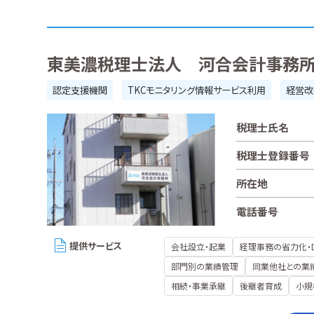
東美濃税理士法人 河合会計事務
認定支援機関
TKCモニタリング情報サービス利用
経営改
税理士氏名
税理士登録番号
所在地
電話番号
提供サービス
会社設立・起業
経理事務の省力化・
部門別の業績管理
同業他社との業
相続・事業承継
後継者育成
小規