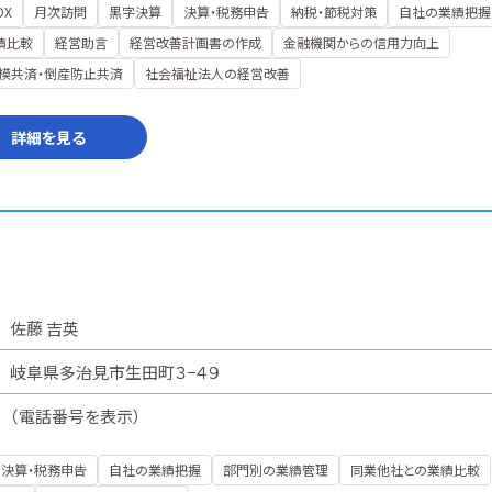
DX
月次訪問
黒字決算
決算・税務申告
納税・節税対策
自社の業績把握
績比較
経営助言
経営改善計画書の作成
金融機関からの信用力向上
模共済・倒産防止共済
社会福祉法人の経営改善
詳細を見る
佐藤 吉英
岐阜県多治見市生田町３−４９
（
電話番号を表示
）
決算・税務申告
自社の業績把握
部門別の業績管理
同業他社との業績比較