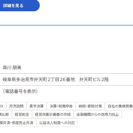
詳細を見る
森川 朋美
岐阜県多治見市弁天町２丁目２６番地 弁天町ビル２階
（
電話番号を表示
）
DX
月次訪問
黒字決算
決算・税務申告
納税・節税対策
自社の業績把握
績比較
経営助言
経営改善計画書の作成
金融機関からの信用力向上
模共済・倒産防止共済
公益法人制度への対応