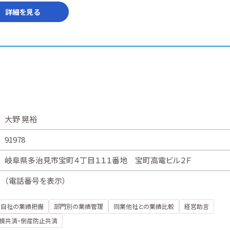
詳細を見る
大野 晃裕
91978
岐阜県多治見市宝町４丁目１１１番地 宝町高電ビル２Ｆ
（
電話番号を表示
）
自社の業績把握
部門別の業績管理
同業他社との業績比較
経営助言
模共済・倒産防止共済