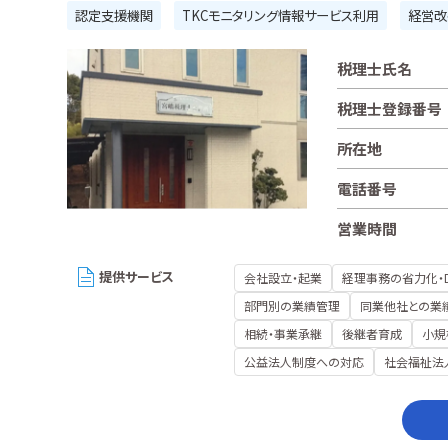
認定支援機関
TKCモニタリング情報サービス利用
経営改
税理士氏名
税理士登録番号
所在地
電話番号
営業時間
提供サービス
会社設立・起業
経理事務の省力化・
部門別の業績管理
同業他社との業
相続・事業承継
後継者育成
小規
公益法人制度への対応
社会福祉法