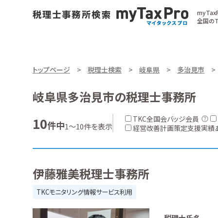
myTa
全国のT
トップページ
税理士検索
岐阜県
多治見市
岐阜県多治見市の税理士事務所
TKC全国会バッジ会員
10
件中
1～10件を表示
経営改善計画策定支援実績
伊藤雅美税理士事務所
TKCモニタリング情報サービス利用
税理士氏名