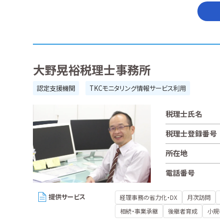
大野晃裕税理士事務所
認定支援機関
TKCモニタリング情報サービス利用
税理士氏名
税理士登録番号
所在地
電話番号
提供サービス
経理事務の省力化・DX
月次訪問
相続・事業承継
後継者育成
小規