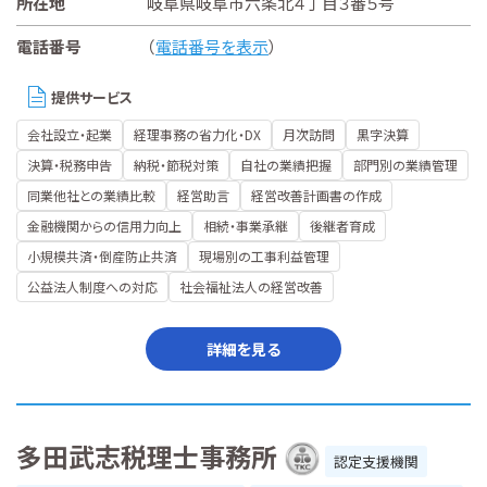
所在地
岐阜県岐阜市六条北４丁目３番５号
電話番号
（
電話番号を表示
）
提供サービス
会社設立・起業
経理事務の省力化・DX
月次訪問
黒字決算
決算・税務申告
納税・節税対策
自社の業績把握
部門別の業績管理
同業他社との業績比較
経営助言
経営改善計画書の作成
金融機関からの信用力向上
相続・事業承継
後継者育成
小規模共済・倒産防止共済
現場別の工事利益管理
公益法人制度への対応
社会福祉法人の経営改善
詳細を見る
多田武志税理士事務所
認定支援機関