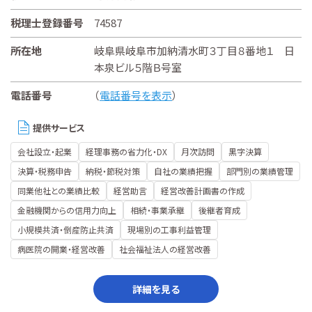
税理士登録番号
74587
所在地
岐阜県岐阜市加納清水町３丁目８番地１ 日
本泉ビル５階Ｂ号室
電話番号
（
電話番号を表示
）
提供サービス
会社設立・起業
経理事務の省力化・DX
月次訪問
黒字決算
決算・税務申告
納税・節税対策
自社の業績把握
部門別の業績管理
同業他社との業績比較
経営助言
経営改善計画書の作成
金融機関からの信用力向上
相続・事業承継
後継者育成
小規模共済・倒産防止共済
現場別の工事利益管理
病医院の開業・経営改善
社会福祉法人の経営改善
詳細を見る