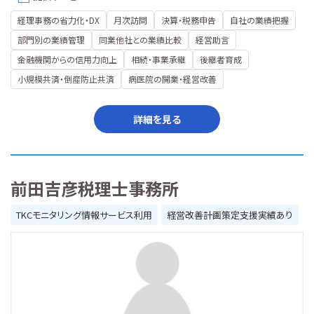
経理事務の省力化・DX
月次訪問
決算・税務申告
自社の業績把握
部門別の業績管理
同業他社との業績比較
経営助言
金融機関からの信用力向上
相続・事業承継
後継者育成
小規模共済・倒産防止共済
病医院の開業・経営改善
詳細を見る
前田吉彦税理士事務所
TKCモニタリング情報サービス利用
経営改善計画策定支援実績あり