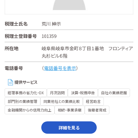
税理士氏名
荒川 紳示
税理士登録番号
101359
所在地
岐阜県岐阜市金町８丁目１番地 フロンティア
丸杉ビル６階
電話番号
（
電話番号を表示
）
提供サービス
経理事務の省力化・DX
月次訪問
決算・税務申告
自社の業績把握
部門別の業績管理
同業他社との業績比較
経営助言
金融機関からの信用力向上
相続・事業承継
後継者育成
詳細を見る