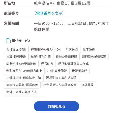
所在地
岐阜県岐阜市東島１丁目３番１２号
電話番号
（
電話番号を表示
）
営業時間
平日9：00～18：00 土日祝祭日、お盆、年末年
始は休業
提供サービス
会社設立・起業
経理事務の省力化・DX
月次訪問
黒字決算
決算・税務申告
納税・節税対策
自社の業績把握
部門別の業績管理
同業他社との業績比較
経営助言
経営改善計画書の作成
金融機関からの信用力向上
相続・事業承継
後継者育成
小規模共済・倒産防止共済
現場別の工事利益管理
病医院の開業・経営改善
社会福祉法人の経営改善
海外展開
海外子会社の業績把握
詳細を見る