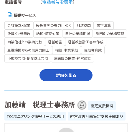
電話番号
（
電話番号を表示
）
提供サービス
会社設立・起業
経理事務の省力化・DX
月次訪問
黒字決算
決算・税務申告
納税・節税対策
自社の業績把握
部門別の業績管理
同業他社との業績比較
経営助言
経営改善計画書の作成
金融機関からの信用力向上
相続・事業承継
後継者育成
小規模共済・倒産防止共済
病医院の開業・経営改善
詳細を見る
加藤靖 税理士事務所
認定支援機関
TKCモニタリング情報サービス利用
経営改善計画策定支援実績あり