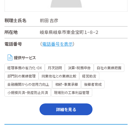
税理士氏名
前田 吉彦
所在地
岐阜県岐阜市東金宝町１−８−２
電話番号
（
電話番号を表示
）
提供サービス
経理事務の省力化・DX
月次訪問
決算・税務申告
自社の業績把握
部門別の業績管理
同業他社との業績比較
経営助言
金融機関からの信用力向上
相続・事業承継
後継者育成
小規模共済・倒産防止共済
現場別の工事利益管理
詳細を見る