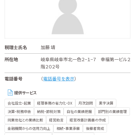
税理士氏名
加藤 靖
所在地
岐阜県岐阜市北一色２−１−７ 幸福第一ビル２
階２０２号
電話番号
（
電話番号を表示
）
提供サービス
会社設立・起業
経理事務の省力化・DX
月次訪問
黒字決算
決算・税務申告
納税・節税対策
自社の業績把握
部門別の業績管理
同業他社との業績比較
経営助言
経営改善計画書の作成
金融機関からの信用力向上
相続・事業承継
後継者育成