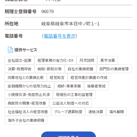
税理士登録番号
96079
所在地
岐阜県岐阜市本荘中ノ町１−１
電話番号
（
電話番号を表示
）
提供サービス
会社設立・起業
経理事務の省力化・DX
月次訪問
黒字決算
決算・税務申告
納税・節税対策
自社の業績把握
部門別の業績管理
同業他社との業績比較
経営助言
経営改善計画書の作成
金融機関からの信用力向上
相続・事業承継
後継者育成
小規模共済・倒産防止共済
現場別の工事利益管理
病医院の開業・経営改善
公益法人制度への対応
社会福祉法人の経営改善
グループ通算制度
連結決算
海外展開
海外子会社の業績把握