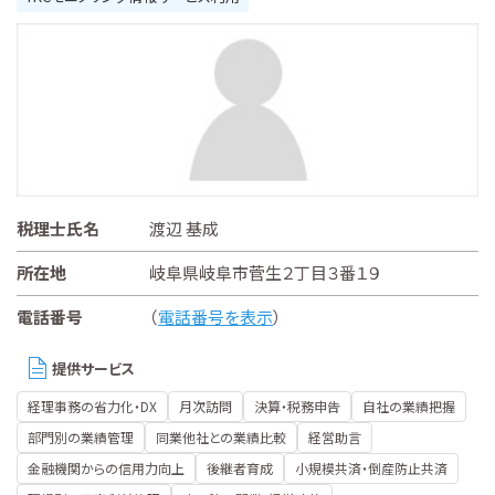
税理士氏名
渡辺 基成
所在地
岐阜県岐阜市菅生２丁目３番１９
電話番号
（
電話番号を表示
）
提供サービス
経理事務の省力化・DX
月次訪問
決算・税務申告
自社の業績把握
部門別の業績管理
同業他社との業績比較
経営助言
金融機関からの信用力向上
後継者育成
小規模共済・倒産防止共済