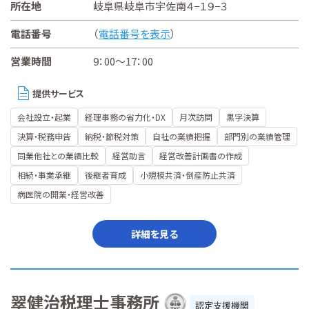
所在地
岐阜県岐阜市宇佐南４−１９−３
電話番号
（
電話番号を表示
）
営業時間
9：00～17：00
提供サービス
会社設立・起業
経理事務の省力化・DX
月次訪問
黒字決算
決算・税務申告
納税・節税対策
自社の業績把握
部門別の業績管理
同業他社との業績比較
経営助言
経営改善計画書の作成
相続・事業承継
後継者育成
小規模共済・倒産防止共済
病医院の開業・経営改善
詳細を見る
翠健治税理士事務所
認定支援機関