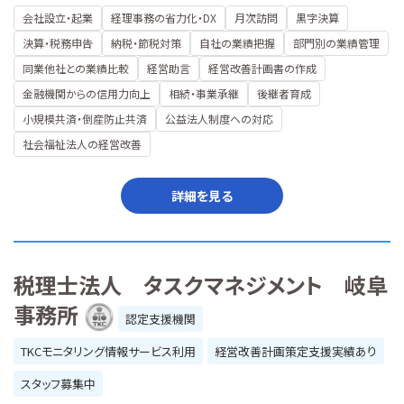
会社設立・起業
経理事務の省力化・DX
月次訪問
黒字決算
決算・税務申告
納税・節税対策
自社の業績把握
部門別の業績管理
同業他社との業績比較
経営助言
経営改善計画書の作成
金融機関からの信用力向上
相続・事業承継
後継者育成
小規模共済・倒産防止共済
公益法人制度への対応
社会福祉法人の経営改善
詳細を見る
税理士法人 タスクマネジメント 岐阜
事務所
認定支援機関
TKCモニタリング情報サービス利用
経営改善計画策定支援実績あり
スタッフ募集中