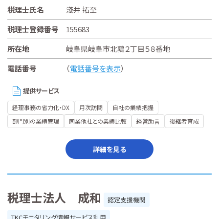
税理士氏名
淺井 拓至
税理士登録番号
155683
所在地
岐阜県岐阜市北鶉２丁目５８番地
電話番号
（
電話番号を表示
）
提供サービス
経理事務の省力化・DX
月次訪問
自社の業績把握
部門別の業績管理
同業他社との業績比較
経営助言
後継者育成
詳細を見る
税理士法人 成和
認定支援機関
TKCモニタリング情報サービス利用