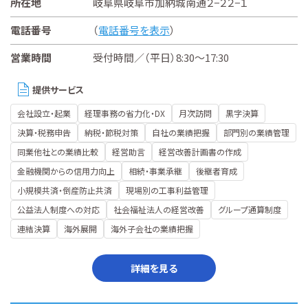
所在地
岐阜県岐阜市加納城南通２−２２−１
電話番号
（
電話番号を表示
）
営業時間
受付時間／（平日）8:30～17:30
提供サービス
会社設立・起業
経理事務の省力化・DX
月次訪問
黒字決算
決算・税務申告
納税・節税対策
自社の業績把握
部門別の業績管理
同業他社との業績比較
経営助言
経営改善計画書の作成
金融機関からの信用力向上
相続・事業承継
後継者育成
小規模共済・倒産防止共済
現場別の工事利益管理
公益法人制度への対応
社会福祉法人の経営改善
グループ通算制度
連結決算
海外展開
海外子会社の業績把握
詳細を見る