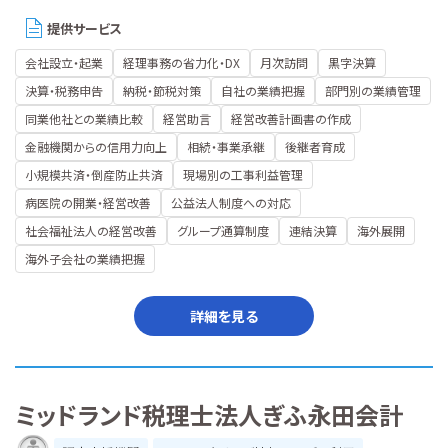
提供サービス
会社設立・起業
経理事務の省力化・DX
月次訪問
黒字決算
決算・税務申告
納税・節税対策
自社の業績把握
部門別の業績管理
同業他社との業績比較
経営助言
経営改善計画書の作成
金融機関からの信用力向上
相続・事業承継
後継者育成
小規模共済・倒産防止共済
現場別の工事利益管理
病医院の開業・経営改善
公益法人制度への対応
社会福祉法人の経営改善
グループ通算制度
連結決算
海外展開
海外子会社の業績把握
詳細を見る
ミッドランド税理士法人ぎふ永田会計