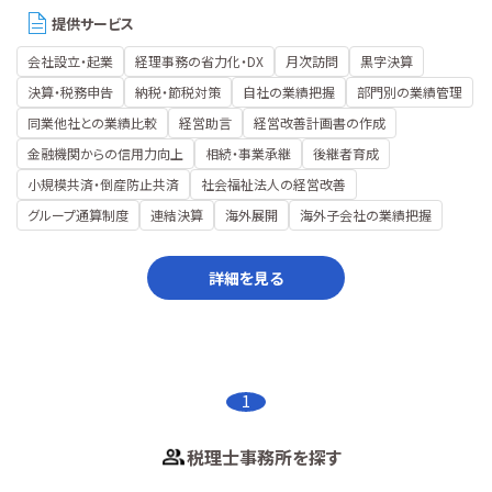
提供サービス
会社設立・起業
経理事務の省力化・DX
月次訪問
黒字決算
決算・税務申告
納税・節税対策
自社の業績把握
部門別の業績管理
同業他社との業績比較
経営助言
経営改善計画書の作成
金融機関からの信用力向上
相続・事業承継
後継者育成
小規模共済・倒産防止共済
社会福祉法人の経営改善
グループ通算制度
連結決算
海外展開
海外子会社の業績把握
詳細を見る
1
税理士事務所を探す