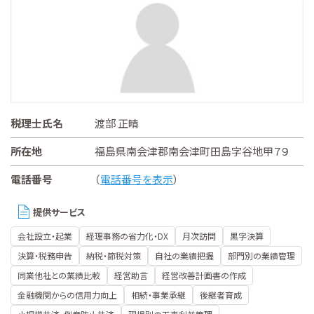
税理士氏名
渡部 正晴
所在地
福島県南会津郡南会津町田島字谷地甲７９
電話番号
（
電話番号を表示
）
提供サービス
会社設立・起業
経理事務の省力化・DX
月次訪問
黒字決算
決算・税務申告
納税・節税対策
自社の業績把握
部門別の業績管理
同業他社との業績比較
経営助言
経営改善計画書の作成
金融機関からの信用力向上
相続・事業承継
後継者育成