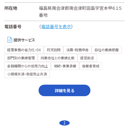
所在地
福島県南会津郡南会津町田島字宮本甲６１５
番地
電話番号
（
電話番号を表示
）
提供サービス
経理事務の省力化・DX
月次訪問
決算・税務申告
自社の業績把握
部門別の業績管理
同業他社との業績比較
経営助言
金融機関からの信用力向上
相続・事業承継
後継者育成
小規模共済・倒産防止共済
詳細を見る
1