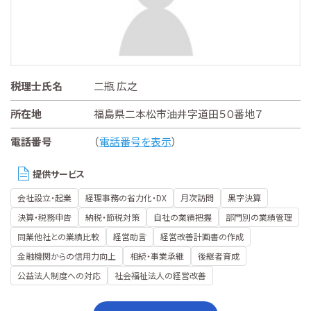
税理士氏名
二瓶 広之
所在地
福島県二本松市油井字道田５０番地７
電話番号
（
電話番号を表示
）
提供サービス
会社設立・起業
経理事務の省力化・DX
月次訪問
黒字決算
決算・税務申告
納税・節税対策
自社の業績把握
部門別の業績管理
同業他社との業績比較
経営助言
経営改善計画書の作成
金融機関からの信用力向上
相続・事業承継
後継者育成
公益法人制度への対応
社会福祉法人の経営改善