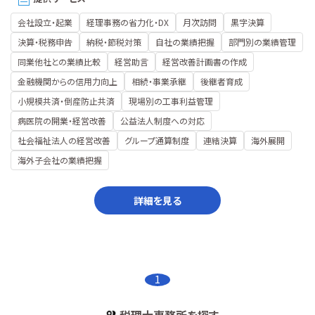
会社設立・起業
経理事務の省力化・DX
月次訪問
黒字決算
決算・税務申告
納税・節税対策
自社の業績把握
部門別の業績管理
同業他社との業績比較
経営助言
経営改善計画書の作成
金融機関からの信用力向上
相続・事業承継
後継者育成
小規模共済・倒産防止共済
現場別の工事利益管理
病医院の開業・経営改善
公益法人制度への対応
社会福祉法人の経営改善
グループ通算制度
連結決算
海外展開
海外子会社の業績把握
詳細を見る
1