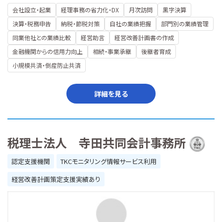
会社設立・起業
経理事務の省力化・DX
月次訪問
黒字決算
決算・税務申告
納税・節税対策
自社の業績把握
部門別の業績管理
同業他社との業績比較
経営助言
経営改善計画書の作成
金融機関からの信用力向上
相続・事業承継
後継者育成
小規模共済・倒産防止共済
詳細を見る
税理士法人 寺田共同会計事務所
認定支援機関
TKCモニタリング情報サービス利用
経営改善計画策定支援実績あり