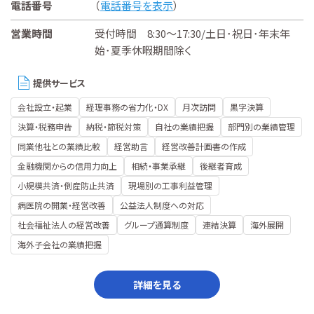
電話番号
（
電話番号を表示
）
営業時間
受付時間 8:30～17:30/土日･祝日･年末年
始･夏季休暇期間除く
提供サービス
会社設立・起業
経理事務の省力化・DX
月次訪問
黒字決算
決算・税務申告
納税・節税対策
自社の業績把握
部門別の業績管理
同業他社との業績比較
経営助言
経営改善計画書の作成
金融機関からの信用力向上
相続・事業承継
後継者育成
小規模共済・倒産防止共済
現場別の工事利益管理
病医院の開業・経営改善
公益法人制度への対応
社会福祉法人の経営改善
グループ通算制度
連結決算
海外展開
海外子会社の業績把握
詳細を見る