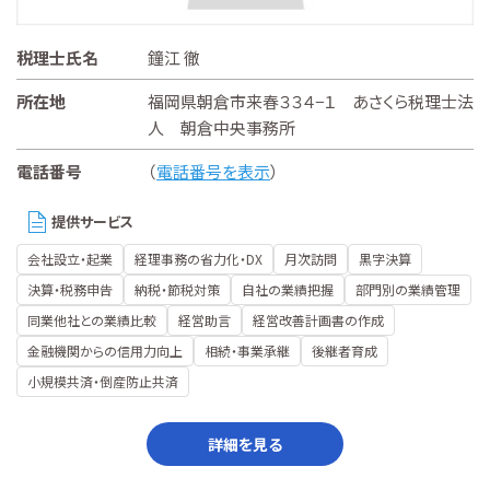
税理士氏名
鐘江 徹
所在地
福岡県朝倉市来春３３４−１ あさくら税理士法
人 朝倉中央事務所
電話番号
（
電話番号を表示
）
提供サービス
会社設立・起業
経理事務の省力化・DX
月次訪問
黒字決算
決算・税務申告
納税・節税対策
自社の業績把握
部門別の業績管理
同業他社との業績比較
経営助言
経営改善計画書の作成
金融機関からの信用力向上
相続・事業承継
後継者育成
小規模共済・倒産防止共済
詳細を見る