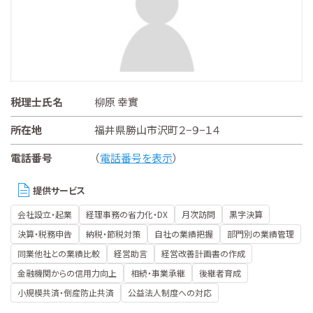
税理士氏名
柳原 幸實
所在地
福井県勝山市沢町２−９−１４
電話番号
（
電話番号を表示
）
提供サービス
会社設立・起業
経理事務の省力化・DX
月次訪問
黒字決算
決算・税務申告
納税・節税対策
自社の業績把握
部門別の業績管理
同業他社との業績比較
経営助言
経営改善計画書の作成
金融機関からの信用力向上
相続・事業承継
後継者育成
小規模共済・倒産防止共済
公益法人制度への対応