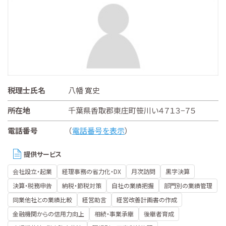
税理士氏名
八幡 寛史
所在地
千葉県香取郡東庄町笹川い４７１３−７５
電話番号
（
電話番号を表示
）
提供サービス
会社設立・起業
経理事務の省力化・DX
月次訪問
黒字決算
決算・税務申告
納税・節税対策
自社の業績把握
部門別の業績管理
同業他社との業績比較
経営助言
経営改善計画書の作成
金融機関からの信用力向上
相続・事業承継
後継者育成