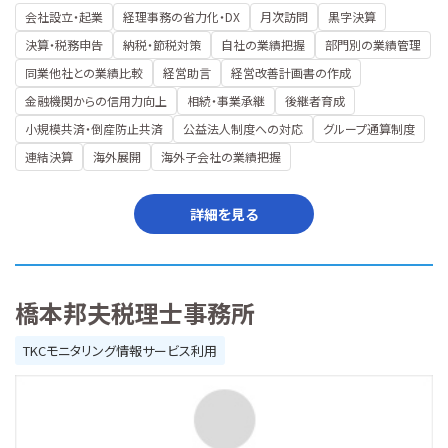
会社設立・起業
経理事務の省力化・DX
月次訪問
黒字決算
決算・税務申告
納税・節税対策
自社の業績把握
部門別の業績管理
同業他社との業績比較
経営助言
経営改善計画書の作成
金融機関からの信用力向上
相続・事業承継
後継者育成
小規模共済・倒産防止共済
公益法人制度への対応
グループ通算制度
連結決算
海外展開
海外子会社の業績把握
詳細を見る
橋本邦夫税理士事務所
TKCモニタリング情報サービス利用