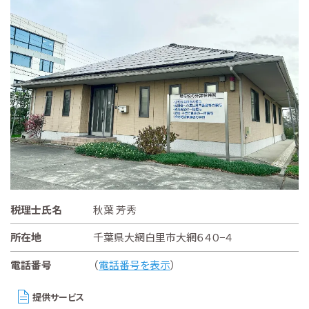
税理士氏名
秋葉 芳秀
所在地
千葉県大網白里市大網６４０−４
電話番号
（
電話番号を表示
）
提供サービス