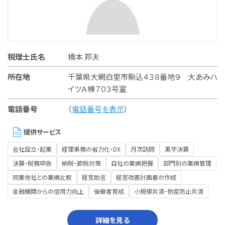
税理士氏名
橋本 邦夫
所在地
千葉県大網白里市駒込４３８番地９ 大あみハ
イツＡ棟７０３号室
電話番号
（
電話番号を表示
）
提供サービス
会社設立・起業
経理事務の省力化・DX
月次訪問
黒字決算
決算・税務申告
納税・節税対策
自社の業績把握
部門別の業績管理
同業他社との業績比較
経営助言
経営改善計画書の作成
金融機関からの信用力向上
後継者育成
小規模共済・倒産防止共済
詳細を見る