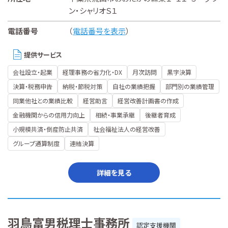
ン・シャリオＳ１
電話番号
（
電話番号を表示
）
提供サービス
会社設立・起業
経理事務の省力化・DX
月次訪問
黒字決算
決算・税務申告
納税・節税対策
自社の業績把握
部門別の業績管理
同業他社との業績比較
経営助言
経営改善計画書の作成
金融機関からの信用力向上
相続・事業承継
後継者育成
小規模共済・倒産防止共済
社会福祉法人の経営改善
グループ通算制度
連結決算
詳細を見る
羽鳥富男税理士事務所
認定支援機関