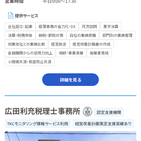
営業時間
平日9:00～17:30
提供サービス
会社設立・起業
経理事務の省力化・DX
月次訪問
黒字決算
決算・税務申告
納税・節税対策
自社の業績把握
部門別の業績管理
同業他社との業績比較
経営助言
経営改善計画書の作成
金融機関からの信用力向上
相続・事業承継
後継者育成
小規模共済・倒産防止共済
詳細を見る
広田利充税理士事務所
認定支援機関
TKCモニタリング情報サービス利用
経営改善計画策定支援実績あり