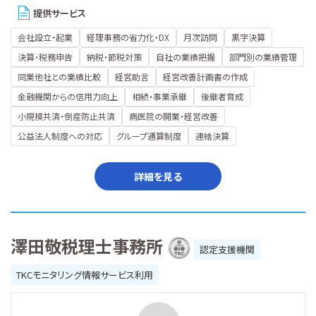
提供サービス
会社設立・起業
経理事務の省力化・DX
月次訪問
黒字決算
決算・税務申告
納税・節税対策
自社の業績把握
部門別の業績管理
同業他社との業績比較
経営助言
経営改善計画書の作成
金融機関からの信用力向上
相続・事業承継
後継者育成
小規模共済・倒産防止共済
病医院の開業・経営改善
公益法人制度への対応
グループ通算制度
連結決算
詳細を見る
澤田敬税理士事務所
認定支援機関
TKCモニタリング情報サービス利用