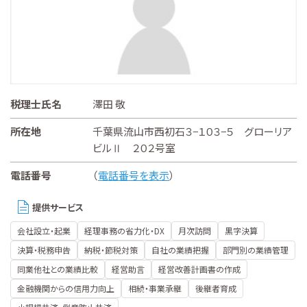
税理士氏名
澤田 敬
所在地
千葉県流山市西初石３−１０３−５ グローリア
ビルⅡ ２０２号室
電話番号
（
電話番号を表示
）
提供サービス
会社設立・起業
経理事務の省力化・DX
月次訪問
黒字決算
決算・税務申告
納税・節税対策
自社の業績把握
部門別の業績管理
同業他社との業績比較
経営助言
経営改善計画書の作成
金融機関からの信用力向上
相続・事業承継
後継者育成