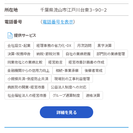
所在地
千葉県流山市江戸川台東３−９０−２
電話番号
（
電話番号を表示
）
提供サービス
会社設立・起業
経理事務の省力化・DX
月次訪問
黒字決算
決算・税務申告
納税・節税対策
自社の業績把握
部門別の業績管理
同業他社との業績比較
経営助言
経営改善計画書の作成
金融機関からの信用力向上
相続・事業承継
後継者育成
小規模共済・倒産防止共済
現場別の工事利益管理
病医院の開業・経営改善
公益法人制度への対応
社会福祉法人の経営改善
グループ通算制度
連結決算
詳細を見る