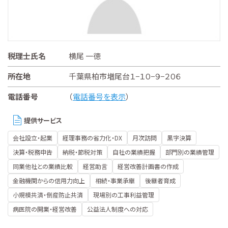
税理士氏名
横尾 一徳
所在地
千葉県柏市増尾台１−１０−９−２０６
電話番号
（
電話番号を表示
）
提供サービス
会社設立・起業
経理事務の省力化・DX
月次訪問
黒字決算
決算・税務申告
納税・節税対策
自社の業績把握
部門別の業績管理
同業他社との業績比較
経営助言
経営改善計画書の作成
金融機関からの信用力向上
相続・事業承継
後継者育成
小規模共済・倒産防止共済
現場別の工事利益管理
病医院の開業・経営改善
公益法人制度への対応