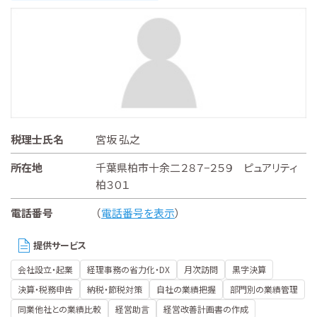
税理士氏名
宮坂 弘之
所在地
千葉県柏市十余二２８７−２５９ ピュアリティ
柏３０１
電話番号
（
電話番号を表示
）
提供サービス
会社設立・起業
経理事務の省力化・DX
月次訪問
黒字決算
決算・税務申告
納税・節税対策
自社の業績把握
部門別の業績管理
同業他社との業績比較
経営助言
経営改善計画書の作成