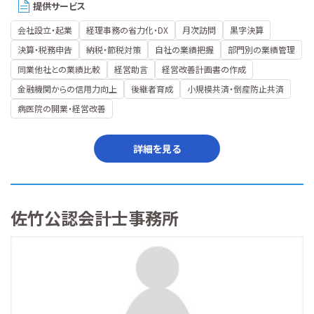
提供サービス
会社設立・起業
経理事務の省力化・DX
月次訪問
黒字決算
決算・税務申告
納税・節税対策
自社の業績把握
部門別の業績管理
同業他社との業績比較
経営助言
経営改善計画書の作成
金融機関からの信用力向上
後継者育成
小規模共済・倒産防止共済
病医院の開業・経営改善
詳細を見る
佐竹公認会計士事務所