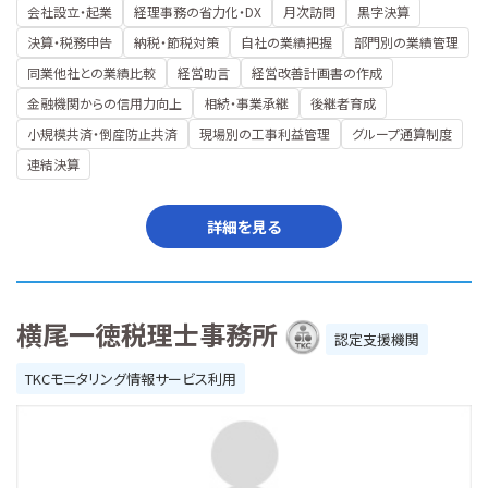
会社設立・起業
経理事務の省力化・DX
月次訪問
黒字決算
決算・税務申告
納税・節税対策
自社の業績把握
部門別の業績管理
同業他社との業績比較
経営助言
経営改善計画書の作成
金融機関からの信用力向上
相続・事業承継
後継者育成
小規模共済・倒産防止共済
現場別の工事利益管理
グループ通算制度
連結決算
詳細を見る
横尾一徳税理士事務所
認定支援機関
TKCモニタリング情報サービス利用