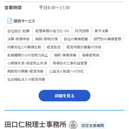
営業時間
平日8:30～17:30
提供サービス
会社設立・起業
経理事務の省力化・DX
月次訪問
黒字決算
決算・税務申告
納税・節税対策
自社の業績把握
部門別の業績管理
同業他社との業績比較
経営助言
経営改善計画書の作成
金融機関からの信用力向上
相続・事業承継
後継者育成
小規模共済・倒産防止共済
現場別の工事利益管理
病医院の開業・経営改善
公益法人制度への対応
社会福祉法人の経営改善
詳細を見る
田口仁税理士事務所
認定支援機関