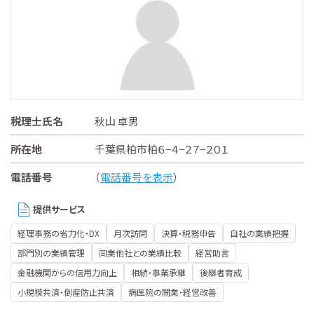
税理士氏名
秋山 卓男
所在地
千葉県柏市柏６−４−２７−２０１
電話番号
（
電話番号を表示
）
提供サービス
経理事務の省力化・DX
月次訪問
決算・税務申告
自社の業績把握
部門別の業績管理
同業他社との業績比較
経営助言
金融機関からの信用力向上
相続・事業承継
後継者育成
小規模共済・倒産防止共済
病医院の開業・経営改善