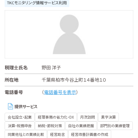
TKCモニタリング情報サービス利用
税理士氏名
野田 洋子
所在地
千葉県柏市今谷上町１４番地１０
電話番号
（
電話番号を表示
）
提供サービス
会社設立・起業
経理事務の省力化・DX
月次訪問
黒字決算
決算・税務申告
納税・節税対策
自社の業績把握
部門別の業績管理
同業他社との業績比較
経営助言
経営改善計画書の作成