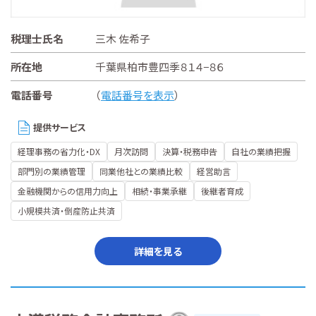
税理士氏名
三木 佐希子
所在地
千葉県柏市豊四季８１４−８６
電話番号
（
電話番号を表示
）
提供サービス
経理事務の省力化・DX
月次訪問
決算・税務申告
自社の業績把握
部門別の業績管理
同業他社との業績比較
経営助言
金融機関からの信用力向上
相続・事業承継
後継者育成
小規模共済・倒産防止共済
詳細を見る