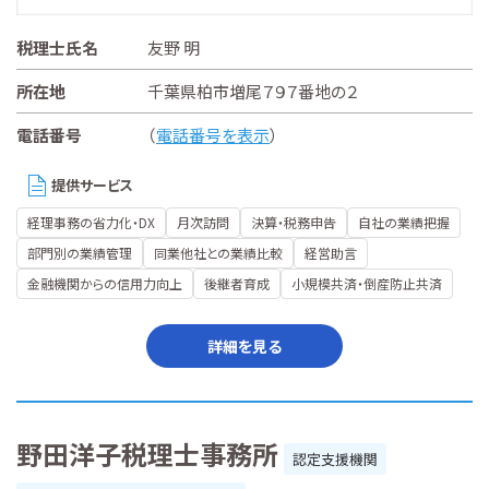
税理士氏名
友野 明
所在地
千葉県柏市増尾７９７番地の２
電話番号
（
電話番号を表示
）
提供サービス
経理事務の省力化・DX
月次訪問
決算・税務申告
自社の業績把握
部門別の業績管理
同業他社との業績比較
経営助言
金融機関からの信用力向上
後継者育成
小規模共済・倒産防止共済
詳細を見る
野田洋子税理士事務所
認定支援機関