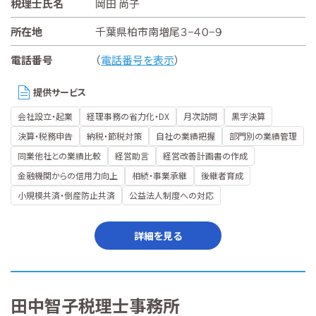
税理士氏名
岡田 尚子
所在地
千葉県柏市南増尾３−４０−９
電話番号
（
電話番号を表示
）
提供サービス
会社設立・起業
経理事務の省力化・DX
月次訪問
黒字決算
決算・税務申告
納税・節税対策
自社の業績把握
部門別の業績管理
同業他社との業績比較
経営助言
経営改善計画書の作成
金融機関からの信用力向上
相続・事業承継
後継者育成
小規模共済・倒産防止共済
公益法人制度への対応
詳細を見る
田中智子税理士事務所