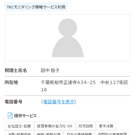
TKCモニタリング情報サービス利用
税理士氏名
田中 智子
所在地
千葉県柏市正連寺４３４−２５ 中央１２７街区
１６
電話番号
（
電話番号を表示
）
提供サービス
会社設立・起業
経理事務の省力化・DX
月次訪問
黒字決算
決算・税務申告
納税・節税対策
自社の業績把握
部門別の業績管理