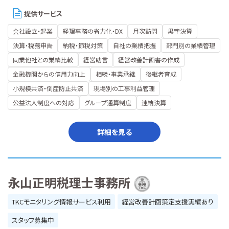
提供サービス
会社設立・起業
経理事務の省力化・DX
月次訪問
黒字決算
決算・税務申告
納税・節税対策
自社の業績把握
部門別の業績管理
同業他社との業績比較
経営助言
経営改善計画書の作成
金融機関からの信用力向上
相続・事業承継
後継者育成
小規模共済・倒産防止共済
現場別の工事利益管理
公益法人制度への対応
グループ通算制度
連結決算
詳細を見る
永山正明税理士事務所
TKCモニタリング情報サービス利用
経営改善計画策定支援実績あり
スタッフ募集中