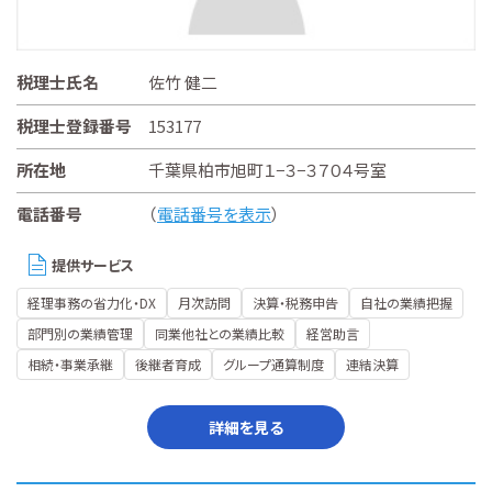
税理士氏名
佐竹 健二
税理士登録番号
153177
所在地
千葉県柏市旭町１−３−３７０４号室
電話番号
（
電話番号を表示
）
提供サービス
経理事務の省力化・DX
月次訪問
決算・税務申告
自社の業績把握
部門別の業績管理
同業他社との業績比較
経営助言
相続・事業承継
後継者育成
グループ通算制度
連結決算
詳細を見る