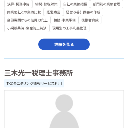
決算・税務申告
納税・節税対策
自社の業績把握
部門別の業績管理
同業他社との業績比較
経営助言
経営改善計画書の作成
金融機関からの信用力向上
相続・事業承継
後継者育成
小規模共済・倒産防止共済
現場別の工事利益管理
詳細を見る
三木光一税理士事務所
TKCモニタリング情報サービス利用