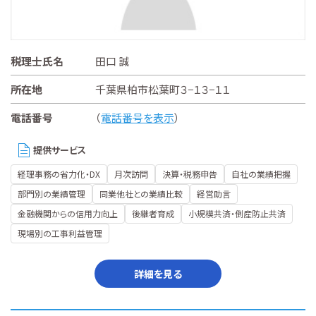
税理士氏名
田口 誠
所在地
千葉県柏市松葉町３−１３−１１
電話番号
（
電話番号を表示
）
提供サービス
経理事務の省力化・DX
月次訪問
決算・税務申告
自社の業績把握
部門別の業績管理
同業他社との業績比較
経営助言
金融機関からの信用力向上
後継者育成
小規模共済・倒産防止共済
現場別の工事利益管理
詳細を見る