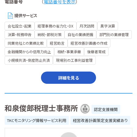
電話番号
（
電話番号を表示
）
提供サービス
会社設立・起業
経理事務の省力化・DX
月次訪問
黒字決算
決算・税務申告
納税・節税対策
自社の業績把握
部門別の業績管理
同業他社との業績比較
経営助言
経営改善計画書の作成
金融機関からの信用力向上
相続・事業承継
後継者育成
小規模共済・倒産防止共済
現場別の工事利益管理
詳細を見る
和泉俊郎税理士事務所
認定支援機関
TKCモニタリング情報サービス利用
経営改善計画策定支援実績あり