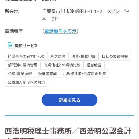
所在地
千葉県市川市湊新田１−１４−２ メゾン 沖
本 ２Ｆ
電話番号
（
電話番号を表示
）
提供サービス
経理事務の省力化・DX
月次訪問
決算・税務申告
自社の業績把握
部門別の業績管理
同業他社との業績比較
経営助言
相続・事業承継
後継者育成
小規模共済・倒産防止共済
公益法人制度への対応
詳細を見る
西浩明税理士事務所／西浩明公認会計