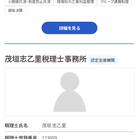
小規模共済・倒産防止共済
現場別の工事利益管理
グループ通算制度
連結決算
詳細を見る
茂垣志乙里税理士事務所
認定支援機関
税理士氏名
茂垣 志乙里
税理士登録番号
123009