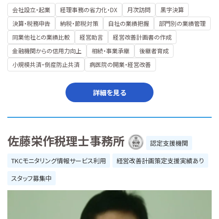
会社設立・起業
経理事務の省力化・DX
月次訪問
黒字決算
決算・税務申告
納税・節税対策
自社の業績把握
部門別の業績管理
同業他社との業績比較
経営助言
経営改善計画書の作成
金融機関からの信用力向上
相続・事業承継
後継者育成
小規模共済・倒産防止共済
病医院の開業・経営改善
詳細を見る
佐藤栄作税理士事務所
認定支援機関
TKCモニタリング情報サービス利用
経営改善計画策定支援実績あり
スタッフ募集中