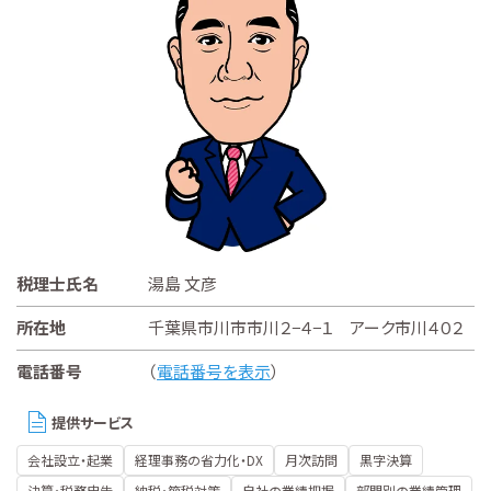
税理士氏名
湯島 文彦
所在地
千葉県市川市市川２−４−１ アーク市川４０２
電話番号
（
電話番号を表示
）
提供サービス
会社設立・起業
経理事務の省力化・DX
月次訪問
黒字決算
決算・税務申告
納税・節税対策
自社の業績把握
部門別の業績管理