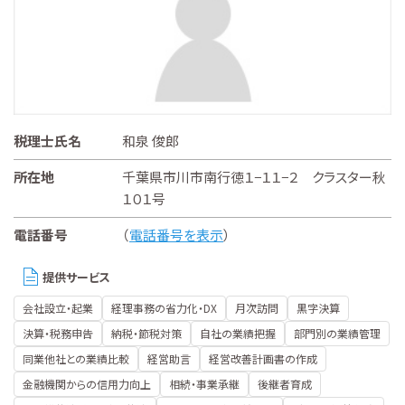
税理士氏名
和泉 俊郎
所在地
千葉県市川市南行徳１−１１−２ クラスター秋
１０１号
電話番号
（
電話番号を表示
）
提供サービス
会社設立・起業
経理事務の省力化・DX
月次訪問
黒字決算
決算・税務申告
納税・節税対策
自社の業績把握
部門別の業績管理
同業他社との業績比較
経営助言
経営改善計画書の作成
金融機関からの信用力向上
相続・事業承継
後継者育成