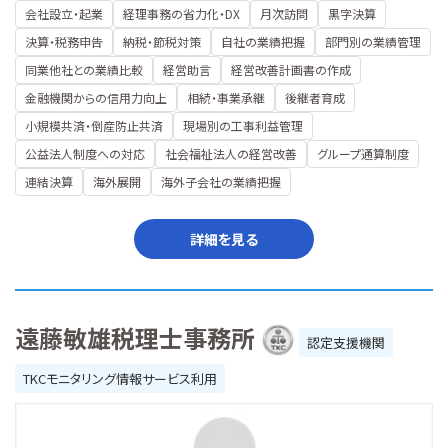
会社設立・起業
経理事務の省力化・DX
月次訪問
黒字決算
決算・税務申告
納税・節税対策
自社の業績把握
部門別の業績管理
同業他社との業績比較
経営助言
経営改善計画書の作成
金融機関からの信用力向上
相続・事業承継
後継者育成
小規模共済・倒産防止共済
現場別の工事利益管理
公益法人制度への対応
社会福祉法人の経営改善
グループ通算制度
連結決算
海外展開
海外子会社の業績把握
詳細を見る
遠藤敏雄税理士事務所
認定支援機関
TKCモニタリング情報サービス利用