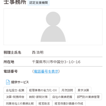
士事務所
認定支援機関
税理士氏名
西 浩明
所在地
千葉県市川市中国分３−１０−１６
電話番号
（
電話番号を表示
）
提供サービス
会社設立・起業
経理事務の省力化・DX
月次訪問
黒字決算
決算・税務申告
納税・節税対策
自社の業績把握
部門別の業績管理
同業他社との業績比較
経営助言
経営改善計画書の作成