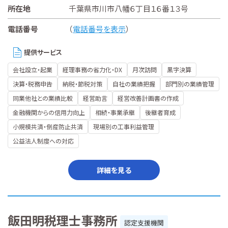
所在地
千葉県市川市八幡６丁目１６番１３号
電話番号
（
電話番号を表示
）
提供サービス
会社設立・起業
経理事務の省力化・DX
月次訪問
黒字決算
決算・税務申告
納税・節税対策
自社の業績把握
部門別の業績管理
同業他社との業績比較
経営助言
経営改善計画書の作成
金融機関からの信用力向上
相続・事業承継
後継者育成
小規模共済・倒産防止共済
現場別の工事利益管理
公益法人制度への対応
詳細を見る
飯田明税理士事務所
認定支援機関