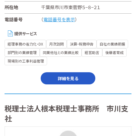
所在地
千葉県市川市東菅野５−８−２１
電話番号
（
電話番号を表示
）
提供サービス
経理事務の省力化・DX
月次訪問
決算・税務申告
自社の業績把握
部門別の業績管理
同業他社との業績比較
経営助言
後継者育成
現場別の工事利益管理
詳細を見る
税理士法人根本税理士事務所 市川支
社