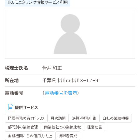
TKCモニタリング情報サービス利用
税理士氏名
菅井 和正
所在地
千葉県市川市市川３−１７−９
電話番号
（
電話番号を表示
）
提供サービス
経理事務の省力化・DX
月次訪問
決算・税務申告
自社の業績把握
部門別の業績管理
同業他社との業績比較
経営助言
金融機関からの信用力向上
後継者育成