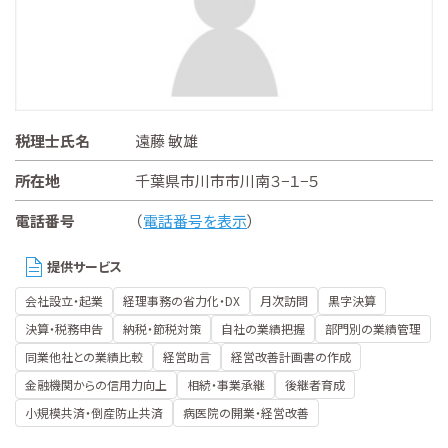
税理士氏名
遠藤 敏雄
所在地
千葉県市川市市川南３−１−５
電話番号
（
電話番号を表示
）
提供サービス
会社設立・起業
経理事務の省力化・DX
月次訪問
黒字決算
決算・税務申告
納税・節税対策
自社の業績把握
部門別の業績管理
同業他社との業績比較
経営助言
経営改善計画書の作成
金融機関からの信用力向上
相続・事業承継
後継者育成
小規模共済・倒産防止共済
病医院の開業・経営改善