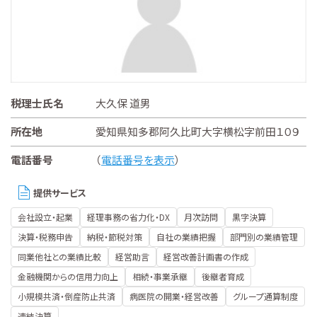
税理士氏名
大久保 道男
所在地
愛知県知多郡阿久比町大字横松字前田１０９
電話番号
（
電話番号を表示
）
提供サービス
会社設立・起業
経理事務の省力化・DX
月次訪問
黒字決算
決算・税務申告
納税・節税対策
自社の業績把握
部門別の業績管理
同業他社との業績比較
経営助言
経営改善計画書の作成
金融機関からの信用力向上
相続・事業承継
後継者育成
小規模共済・倒産防止共済
病医院の開業・経営改善
グループ通算制度
連結決算