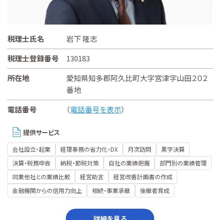
税理士氏名
岩下 隆志
税理士登録番号
130183
所在地
愛知県知多郡阿久比町大字宮津字山田２０２
番地
電話番号
（
電話番号を表示
）
提供サービス
会社設立・起業
経理事務の省力化・DX
月次訪問
黒字決算
決算・税務申告
納税・節税対策
自社の業績把握
部門別の業績管理
同業他社との業績比較
経営助言
経営改善計画書の作成
金融機関からの信用力向上
相続・事業承継
後継者育成
詳細を見る