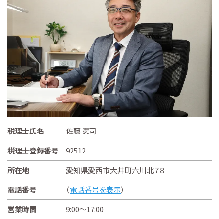
税理士氏名
佐藤 憲司
税理士登録番号
92512
所在地
愛知県愛西市大井町六川北７８
電話番号
（
電話番号を表示
）
営業時間
9:00～17:00