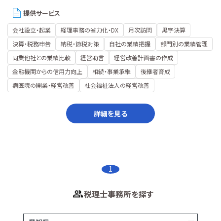
提供サービス
会社設立・起業
経理事務の省力化・DX
月次訪問
黒字決算
決算・税務申告
納税・節税対策
自社の業績把握
部門別の業績管理
同業他社との業績比較
経営助言
経営改善計画書の作成
金融機関からの信用力向上
相続・事業承継
後継者育成
病医院の開業・経営改善
社会福祉法人の経営改善
詳細を見る
1
税理士事務所を探す