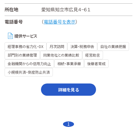
所在地
愛知県知立市広見４−６１
電話番号
（
電話番号を表示
）
提供サービス
経理事務の省力化・DX
月次訪問
決算・税務申告
自社の業績把握
部門別の業績管理
同業他社との業績比較
経営助言
金融機関からの信用力向上
相続・事業承継
後継者育成
小規模共済・倒産防止共済
詳細を見る
1