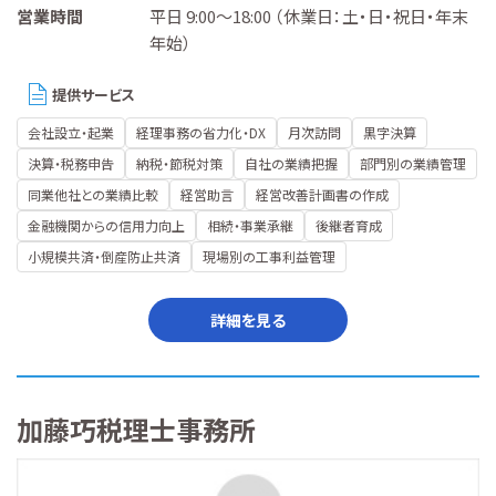
営業時間
平日 9:00～18:00 （休業日：土・日・祝日・年末
年始）
提供サービス
会社設立・起業
経理事務の省力化・DX
月次訪問
黒字決算
決算・税務申告
納税・節税対策
自社の業績把握
部門別の業績管理
同業他社との業績比較
経営助言
経営改善計画書の作成
金融機関からの信用力向上
相続・事業承継
後継者育成
小規模共済・倒産防止共済
現場別の工事利益管理
詳細を見る
加藤巧税理士事務所