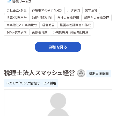
提供サービス
会社設立・起業
経理事務の省力化・DX
月次訪問
黒字決算
決算・税務申告
納税・節税対策
自社の業績把握
部門別の業績管理
同業他社との業績比較
経営助言
経営改善計画書の作成
相続・事業承継
後継者育成
小規模共済・倒産防止共済
詳細を見る
税理士法人スマッシュ経営
認定支援機関
TKCモニタリング情報サービス利用