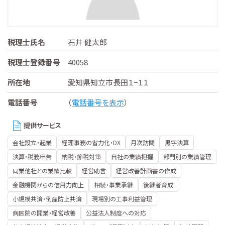
税理士氏名
石井 健太郎
税理士登録番号
40058
所在地
愛知県知立市長田１−１１
電話番号
（
電話番号を表示
）
提供サービス
会社設立・起業
経理事務の省力化・DX
月次訪問
黒字決算
決算・税務申告
納税・節税対策
自社の業績把握
部門別の業績管理
同業他社との業績比較
経営助言
経営改善計画書の作成
金融機関からの信用力向上
相続・事業承継
後継者育成
小規模共済・倒産防止共済
現場別の工事利益管理
病医院の開業・経営改善
公益法人制度への対応