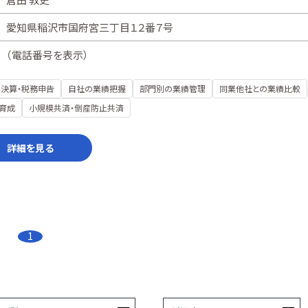
愛知県稲沢市国府宮三丁目１２番７号
（
電話番号を表示
）
決算・税務申告
自社の業績把握
部門別の業績管理
同業他社との業績比較
育成
小規模共済・倒産防止共済
詳細を見る
1