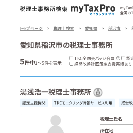
myTa
全国のT
トップページ
税理士検索
愛知県
稲沢市
愛知県稲沢市の税理士事務所
TKC全国会バッジ会員
認
5
件中
1～5件を表示
経営改善計画策定支援実績あり
湯浅浩一税理士事務所
認定支援機関
TKCモニタリング情報サービス利用
経営改
税理士氏名
所在地