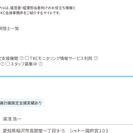
xProは、経営者・経理担当者向けのお役立ち情報と
KC会員事務所をご紹介するサイトです。
税理士一覧
定支援機関
TKCモニタリング情報サービス利用
スタッフ募集中
善計画策定支援実績あり
湯浅 浩一
愛知県稲沢市高御堂一丁目９−５ シャトー国府宮１０３