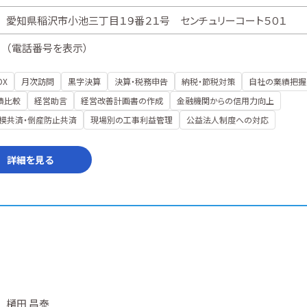
愛知県稲沢市小池三丁目１９番２１号 センチュリーコート５０１
（
電話番号を表示
）
DX
月次訪問
黒字決算
決算・税務申告
納税・節税対策
自社の業績把握
績比較
経営助言
経営改善計画書の作成
金融機関からの信用力向上
模共済・倒産防止共済
現場別の工事利益管理
公益法人制度への対応
詳細を見る
樋田 昌泰