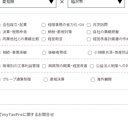
会社設立・起業
経理事務の省力化・DX
月次訪問
決算・税務申告
納税・節税対策
自社の業績把握
同業他社との業績比較
経営助言
経営改善計画書の作
相続・事業承継
後継者育成
小規模共済・倒産防
現場別の工事利益管理
病医院の開業・経営改善
公益法人制度への
グループ通算制度
連結決算
海外展開
て
myTaxProに関するお問合せ