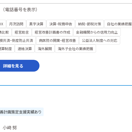
（
電話番号を表示
）
DX
月次訪問
黒字決算
決算・税務申告
納税・節税対策
自社の業績把握
績比較
経営助言
経営改善計画書の作成
金融機関からの信用力向上
模共済・倒産防止共済
病医院の開業・経営改善
公益法人制度への対応
通算制度
連結決算
海外展開
海外子会社の業績把握
詳細を見る
善計画策定支援実績あり
小﨑 努