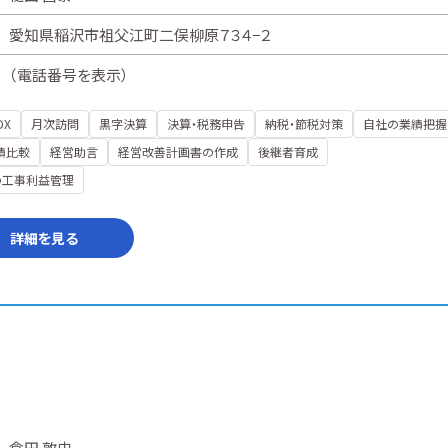
愛知県稲沢市祖父江町二俣柳原７３４−２
（
電話番号を表示
）
DX
月次訪問
黒字決算
決算・税務申告
納税・節税対策
自社の業績把握
績比較
経営助言
経営改善計画書の作成
後継者育成
の工事利益管理
詳細を見る
倉田 敦史