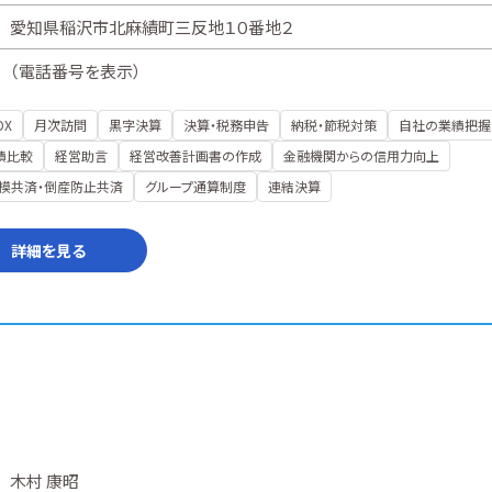
愛知県稲沢市北麻績町三反地１０番地２
（
電話番号を表示
）
DX
月次訪問
黒字決算
決算・税務申告
納税・節税対策
自社の業績把握
績比較
経営助言
経営改善計画書の作成
金融機関からの信用力向上
模共済・倒産防止共済
グループ通算制度
連結決算
詳細を見る
木村 康昭