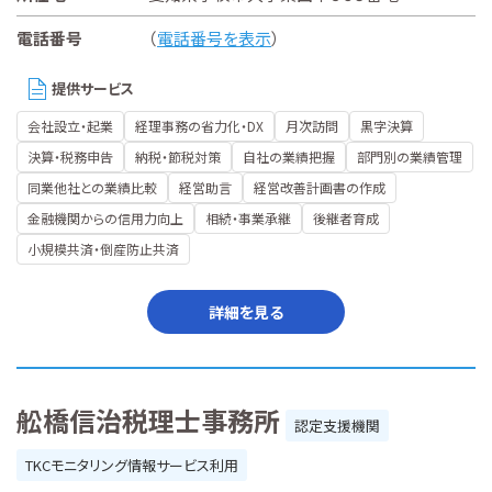
電話番号
（
電話番号を表示
）
提供サービス
会社設立・起業
経理事務の省力化・DX
月次訪問
黒字決算
決算・税務申告
納税・節税対策
自社の業績把握
部門別の業績管理
同業他社との業績比較
経営助言
経営改善計画書の作成
金融機関からの信用力向上
相続・事業承継
後継者育成
小規模共済・倒産防止共済
詳細を見る
舩橋信治税理士事務所
認定支援機関
TKCモニタリング情報サービス利用