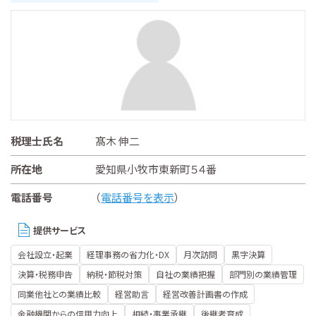
税理士氏名
髙木 伸二
所在地
愛知県小牧市東新町５４番
電話番号
（
電話番号を表示
）
提供サービス
会社設立・起業
経理事務の省力化・DX
月次訪問
黒字決算
決算・税務申告
納税・節税対策
自社の業績把握
部門別の業績管理
同業他社との業績比較
経営助言
経営改善計画書の作成
金融機関からの信用力向上
相続・事業承継
後継者育成