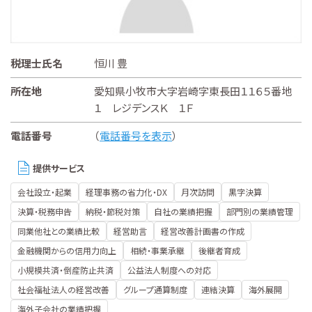
税理士氏名
恒川 豊
所在地
愛知県小牧市大字岩崎字東長田１１６５番地
１ レジデンスＫ １Ｆ
電話番号
（
電話番号を表示
）
提供サービス
会社設立・起業
経理事務の省力化・DX
月次訪問
黒字決算
決算・税務申告
納税・節税対策
自社の業績把握
部門別の業績管理
同業他社との業績比較
経営助言
経営改善計画書の作成
金融機関からの信用力向上
相続・事業承継
後継者育成
小規模共済・倒産防止共済
公益法人制度への対応
社会福祉法人の経営改善
グループ通算制度
連結決算
海外展開
海外子会社の業績把握