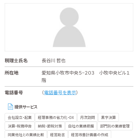
税理士氏名
長谷川 哲也
所在地
愛知県小牧市中央５−２０３ 小牧中央ビル１
階
電話番号
（
電話番号を表示
）
提供サービス
会社設立・起業
経理事務の省力化・DX
月次訪問
黒字決算
決算・税務申告
納税・節税対策
自社の業績把握
部門別の業績管理
同業他社との業績比較
経営助言
経営改善計画書の作成