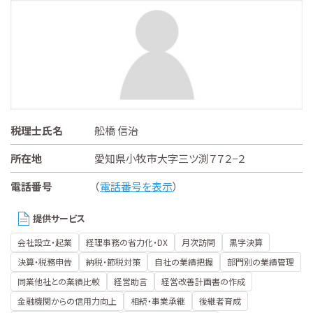
税理士氏名
舩橋 信治
所在地
愛知県小牧市大字三ツ渕７７２−２
電話番号
（
電話番号を表示
）
提供サービス
会社設立・起業
経理事務の省力化・DX
月次訪問
黒字決算
決算・税務申告
納税・節税対策
自社の業績把握
部門別の業績管理
同業他社との業績比較
経営助言
経営改善計画書の作成
金融機関からの信用力向上
相続・事業承継
後継者育成