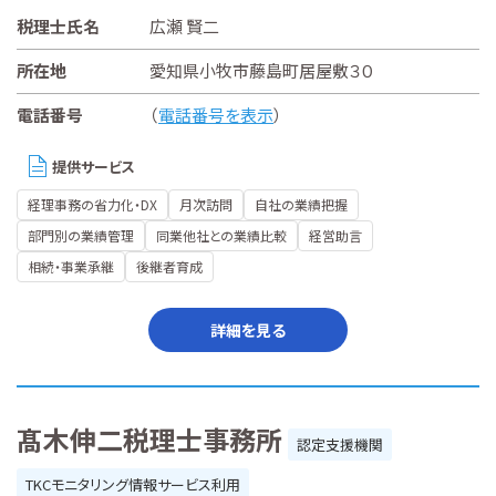
税理士氏名
広瀬 賢二
所在地
愛知県小牧市藤島町居屋敷３０
電話番号
（
電話番号を表示
）
提供サービス
経理事務の省力化・DX
月次訪問
自社の業績把握
部門別の業績管理
同業他社との業績比較
経営助言
相続・事業承継
後継者育成
詳細を見る
髙木伸二税理士事務所
認定支援機関
TKCモニタリング情報サービス利用