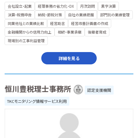
会社設立・起業
経理事務の省力化・DX
月次訪問
黒字決算
決算・税務申告
納税・節税対策
自社の業績把握
部門別の業績管理
同業他社との業績比較
経営助言
経営改善計画書の作成
金融機関からの信用力向上
相続・事業承継
後継者育成
現場別の工事利益管理
詳細を見る
恒川豊税理士事務所
認定支援機関
TKCモニタリング情報サービス利用