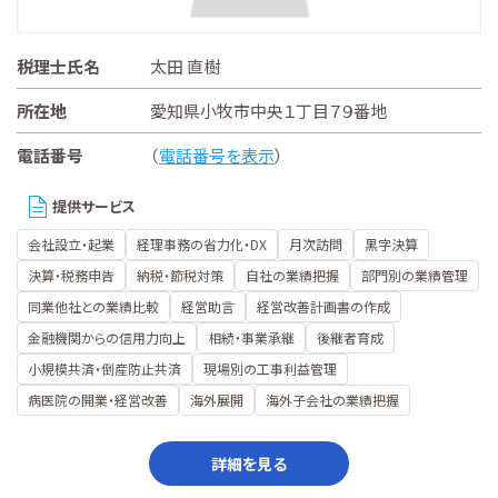
税理士氏名
太田 直樹
所在地
愛知県小牧市中央１丁目７９番地
電話番号
（
電話番号を表示
）
提供サービス
会社設立・起業
経理事務の省力化・DX
月次訪問
黒字決算
決算・税務申告
納税・節税対策
自社の業績把握
部門別の業績管理
同業他社との業績比較
経営助言
経営改善計画書の作成
金融機関からの信用力向上
相続・事業承継
後継者育成
小規模共済・倒産防止共済
現場別の工事利益管理
病医院の開業・経営改善
海外展開
海外子会社の業績把握
詳細を見る