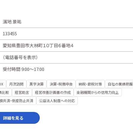
濱地 景祐
133455
愛知県豊田市大林町１０丁目６番地４
（
電話番号を表示
）
受付時間 9:00～17:00
DX
月次訪問
黒字決算
決算・税務申告
納税・節税対策
自社の業績把握
績比較
経営助言
経営改善計画書の作成
金融機関からの信用力向上
模共済・倒産防止共済
公益法人制度への対応
詳細を見る