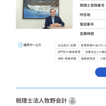
税理士登録番号
所在地
電話番号
営業時間
提供サービス
会社設立・起業
経理事務の省力化・
部門別の業績管理
同業他社との業
相続・事業承継
後継者育成
小規
税理士法人牧野会計