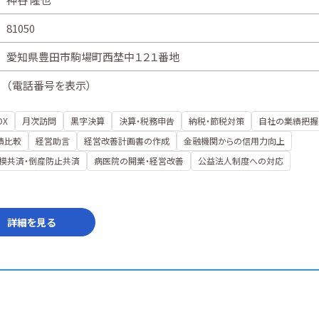
81050
愛知県豊田市駒場町西埜中１２１番地
（
電話番号を表示
）
DX
月次訪問
黒字決算
決算・税務申告
納税・節税対策
自社の業績把握
績比較
経営助言
経営改善計画書の作成
金融機関からの信用力向上
模共済・倒産防止共済
病医院の開業・経営改善
公益法人制度への対応
詳細を見る