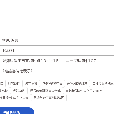
榊原 英喜
105381
愛知県豊田市東梅坪町１０−４−１６ ユニーブル梅坪１０７
（
電話番号を表示
）
DX
月次訪問
黒字決算
決算・税務申告
納税・節税対策
自社の業績把握
績比較
経営助言
経営改善計画書の作成
金融機関からの信用力向上
模共済・倒産防止共済
現場別の工事利益管理
詳細を見る