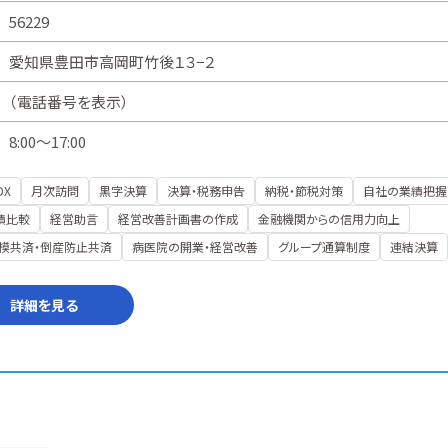
56229
愛知県豊田市高岡町竹後１３−２
（
電話番号を表示
）
8:00～17:00
DX
月次訪問
黒字決算
決算・税務申告
納税・節税対策
自社の業績把握
績比較
経営助言
経営改善計画書の作成
金融機関からの信用力向上
模共済・倒産防止共済
病医院の開業・経営改善
グループ通算制度
連結決算
詳細を見る