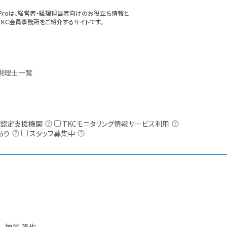
xProは、経営者・経理担当者向けのお役立ち情報と
KC会員事務所をご紹介するサイトです。
税理士一覧
認定支援機関
TKCモニタリング情報サービス利用
あり
スタッフ募集中
神谷 隆也