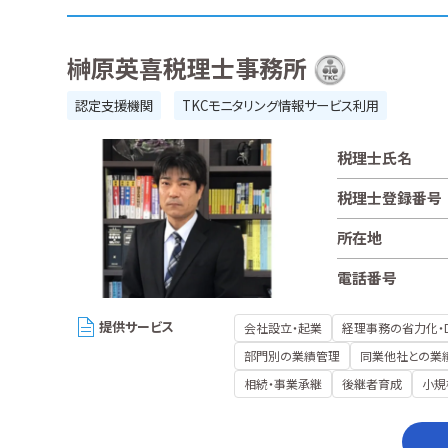
榊原英喜税理士事務所
認定支援機関
TKCモニタリング情報サービス利用
税理士氏名
税理士登録番号
所在地
電話番号
提供サービス
会社設立・起業
経理事務の省力化・
部門別の業績管理
同業他社との業
相続・事業承継
後継者育成
小規