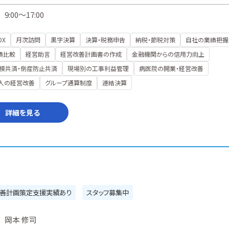
9:00～17:00
DX
月次訪問
黒字決算
決算・税務申告
納税・節税対策
自社の業績把握
績比較
経営助言
経営改善計画書の作成
金融機関からの信用力向上
模共済・倒産防止共済
現場別の工事利益管理
病医院の開業・経営改善
人の経営改善
グループ通算制度
連結決算
詳細を見る
善計画策定支援実績あり
スタッフ募集中
岡本 修司