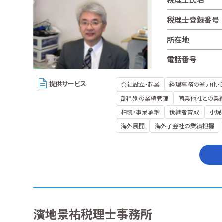
税理士登録番号
所在地
電話番号
提供サービス
会社設立・起業
経理事務の省力化・
部門別の業績管理
同業他社との業
相続・事業承継
後継者育成
小規
海外展開
海外子会社の業績把握
濱地景祐税理士事務所