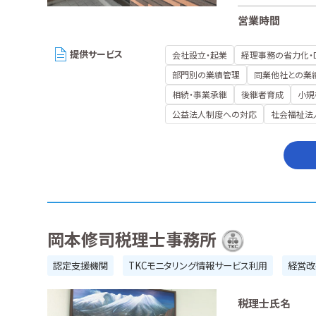
営業時間
提供サービス
会社設立・起業
経理事務の省力化・
部門別の業績管理
同業他社との業
相続・事業承継
後継者育成
小規
公益法人制度への対応
社会福祉法
岡本修司税理士事務所
認定支援機関
TKCモニタリング情報サービス利用
経営改
税理士氏名