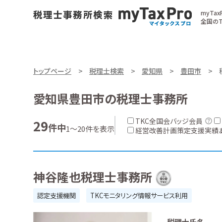
myTa
全国のT
トップページ
税理士検索
愛知県
豊田市
愛知県豊田市の税理士事務所
TKC全国会バッジ会員
29
件中
1～20件を表示
経営改善計画策定支援実績
神谷隆也税理士事務所
認定支援機関
TKCモニタリング情報サービス利用
税理士氏名