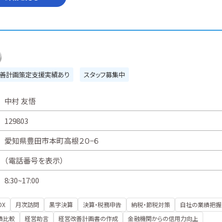
善計画策定支援実績あり
スタッフ募集中
中村 友悟
129803
愛知県豊田市本町高根２０−６
（
電話番号を表示
）
8:30~17:00
DX
月次訪問
黒字決算
決算・税務申告
納税・節税対策
自社の業績把握
績比較
経営助言
経営改善計画書の作成
金融機関からの信用力向上