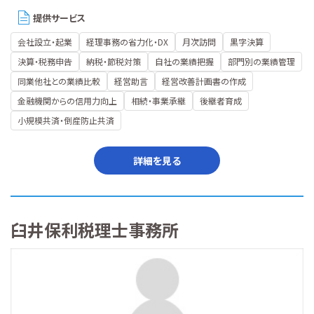
提供サービス
会社設立・起業
経理事務の省力化・DX
月次訪問
黒字決算
決算・税務申告
納税・節税対策
自社の業績把握
部門別の業績管理
同業他社との業績比較
経営助言
経営改善計画書の作成
金融機関からの信用力向上
相続・事業承継
後継者育成
小規模共済・倒産防止共済
詳細を見る
臼井保利税理士事務所