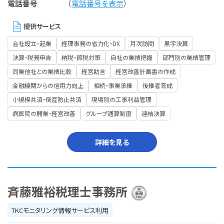
電話番号
（
電話番号を表示
）
提供サービス
会社設立・起業
経理事務の省力化・DX
月次訪問
黒字決算
決算・税務申告
納税・節税対策
自社の業績把握
部門別の業績管理
同業他社との業績比較
経営助言
経営改善計画書の作成
金融機関からの信用力向上
相続・事業承継
後継者育成
小規模共済・倒産防止共済
現場別の工事利益管理
病医院の開業・経営改善
グループ通算制度
連結決算
詳細を見る
斉藤雅裕税理士事務所
TKCモニタリング情報サービス利用