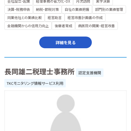
会社設立・起業
経理事務の省力化・DX
月次訪問
黒字決算
決算・税務申告
納税・節税対策
自社の業績把握
部門別の業績管理
同業他社との業績比較
経営助言
経営改善計画書の作成
金融機関からの信用力向上
後継者育成
病医院の開業・経営改善
詳細を見る
長岡雄二税理士事務所
認定支援機関
TKCモニタリング情報サービス利用