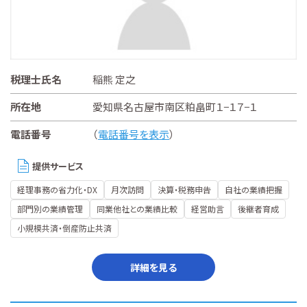
税理士氏名
稲熊 定之
所在地
愛知県名古屋市南区粕畠町１−１７−１
電話番号
（
電話番号を表示
）
提供サービス
経理事務の省力化・DX
月次訪問
決算・税務申告
自社の業績把握
部門別の業績管理
同業他社との業績比較
経営助言
後継者育成
小規模共済・倒産防止共済
詳細を見る