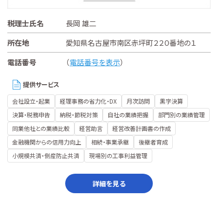
税理士氏名
長岡 雄二
所在地
愛知県名古屋市南区赤坪町２２０番地の１
電話番号
（
電話番号を表示
）
提供サービス
会社設立・起業
経理事務の省力化・DX
月次訪問
黒字決算
決算・税務申告
納税・節税対策
自社の業績把握
部門別の業績管理
同業他社との業績比較
経営助言
経営改善計画書の作成
金融機関からの信用力向上
相続・事業承継
後継者育成
小規模共済・倒産防止共済
現場別の工事利益管理
詳細を見る