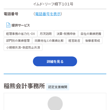
イムド・リーフ柵下１０１号
電話番号
（
電話番号を表示
）
提供サービス
経理事務の省力化・DX
月次訪問
決算・税務申告
自社の業績把握
部門別の業績管理
同業他社との業績比較
経営助言
後継者育成
小規模共済・倒産防止共済
詳細を見る
稲熊会計事務所
認定支援機関