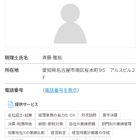
税理士氏名
斉藤 雅裕
所在地
愛知県名古屋市南区桜本町９５ アルスビル２
Ｆ
電話番号
（
電話番号を表示
）
提供サービス
会社設立・起業
経理事務の省力化・DX
月次訪問
黒字決算
決算・税務申告
納税・節税対策
自社の業績把握
部門別の業績管理
同業他社との業績比較
経営助言
経営改善計画書の作成