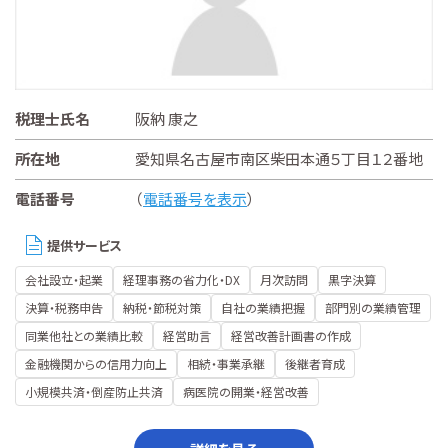
税理士氏名
阪納 康之
所在地
愛知県名古屋市南区柴田本通５丁目１２番地
電話番号
（
電話番号を表示
）
提供サービス
会社設立・起業
経理事務の省力化・DX
月次訪問
黒字決算
決算・税務申告
納税・節税対策
自社の業績把握
部門別の業績管理
同業他社との業績比較
経営助言
経営改善計画書の作成
金融機関からの信用力向上
相続・事業承継
後継者育成
小規模共済・倒産防止共済
病医院の開業・経営改善