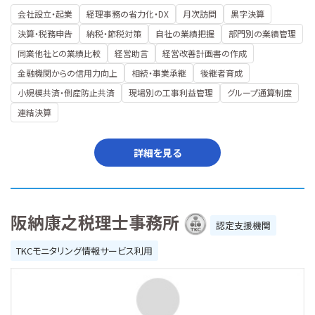
会社設立・起業
経理事務の省力化・DX
月次訪問
黒字決算
決算・税務申告
納税・節税対策
自社の業績把握
部門別の業績管理
同業他社との業績比較
経営助言
経営改善計画書の作成
金融機関からの信用力向上
相続・事業承継
後継者育成
小規模共済・倒産防止共済
現場別の工事利益管理
グループ通算制度
連結決算
詳細を見る
阪納康之税理士事務所
認定支援機関
TKCモニタリング情報サービス利用