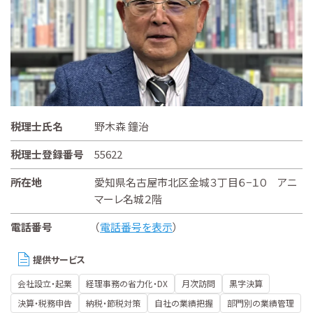
税理士氏名
野木森 鐘治
税理士登録番号
55622
所在地
愛知県名古屋市北区金城３丁目６−１０ アニ
マーレ名城２階
電話番号
（
電話番号を表示
）
提供サービス
会社設立・起業
経理事務の省力化・DX
月次訪問
黒字決算
決算・税務申告
納税・節税対策
自社の業績把握
部門別の業績管理