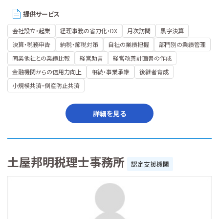
提供サービス
会社設立・起業
経理事務の省力化・DX
月次訪問
黒字決算
決算・税務申告
納税・節税対策
自社の業績把握
部門別の業績管理
同業他社との業績比較
経営助言
経営改善計画書の作成
金融機関からの信用力向上
相続・事業承継
後継者育成
小規模共済・倒産防止共済
詳細を見る
土屋邦明税理士事務所
認定支援機関