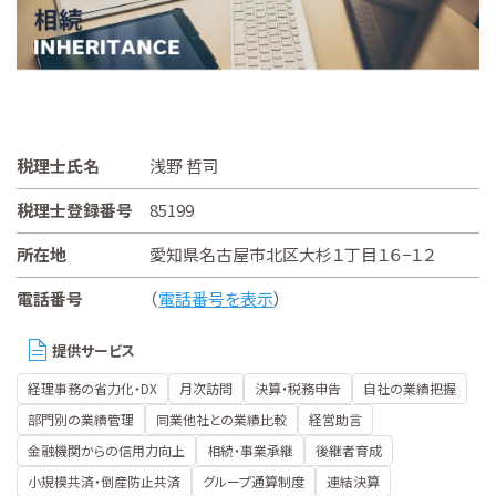
税理士氏名
浅野 哲司
税理士登録番号
85199
所在地
愛知県名古屋市北区大杉１丁目１６−１２
電話番号
（
電話番号を表示
）
提供サービス
経理事務の省力化・DX
月次訪問
決算・税務申告
自社の業績把握
部門別の業績管理
同業他社との業績比較
経営助言
金融機関からの信用力向上
相続・事業承継
後継者育成
小規模共済・倒産防止共済
グループ通算制度
連結決算