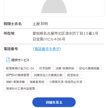
税理士氏名
土屋 邦明
所在地
愛知県名古屋市北区清水四丁目１５番１号
日宝黒川ビル４０６号
電話番号
（
電話番号を表示
）
提供サービス
経理事務の省力化・DX
月次訪問
決算・税務申告
自社の業績把握
部門別の業績管理
同業他社との業績比較
経営助言
相続・事業承継
後継者育成
小規模共済・倒産防止共済
現場別の工事利益管理
詳細を見る