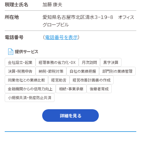
税理士氏名
加藤 康夫
所在地
愛知県名古屋市北区清水３−１９−８ オフィス
グローブビル
電話番号
（
電話番号を表示
）
提供サービス
会社設立・起業
経理事務の省力化・DX
月次訪問
黒字決算
決算・税務申告
納税・節税対策
自社の業績把握
部門別の業績管理
同業他社との業績比較
経営助言
経営改善計画書の作成
金融機関からの信用力向上
相続・事業承継
後継者育成
小規模共済・倒産防止共済
詳細を見る