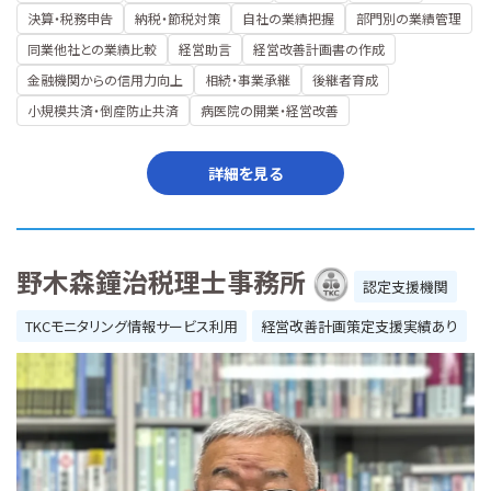
決算・税務申告
納税・節税対策
自社の業績把握
部門別の業績管理
同業他社との業績比較
経営助言
経営改善計画書の作成
金融機関からの信用力向上
相続・事業承継
後継者育成
小規模共済・倒産防止共済
病医院の開業・経営改善
詳細を見る
野木森鐘治税理士事務所
認定支援機関
TKCモニタリング情報サービス利用
経営改善計画策定支援実績あり