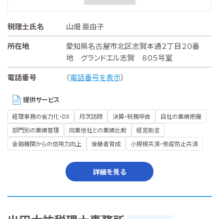
税理士氏名
山畑 亜由子
所在地
愛知県名古屋市北区志賀本通２丁目２０番
地 グランドエル志賀 ８０５号室
電話番号
（
電話番号を表示
）
提供サービス
経理事務の省力化・DX
月次訪問
決算・税務申告
自社の業績把握
部門別の業績管理
同業他社との業績比較
経営助言
金融機関からの信用力向上
後継者育成
小規模共済・倒産防止共済
詳細を見る