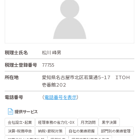
税理士氏名
松川 峰男
税理士登録番号
77755
所在地
愛知県名古屋市北区若葉通５−１７ ＩＴＯＨ
壱番館２０２
電話番号
（
電話番号を表示
）
提供サービス
会社設立・起業
経理事務の省力化・DX
月次訪問
黒字決算
決算・税務申告
納税・節税対策
自社の業績把握
部門別の業績管理