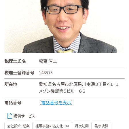
税理士氏名
稲葉 淳二
税理士登録番号
148575
所在地
愛知県名古屋市北区黒川本通３丁目４１−１
メゾン磯部第５ビル ６Ｂ
電話番号
（
電話番号を表示
）
提供サービス
会社設立・起業
経理事務の省力化・DX
月次訪問
黒字決算