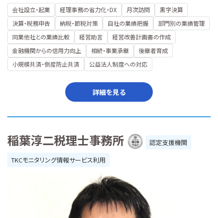
会社設立・起業
経理事務の省力化・DX
月次訪問
黒字決算
決算・税務申告
納税・節税対策
自社の業績把握
部門別の業績管理
同業他社との業績比較
経営助言
経営改善計画書の作成
金融機関からの信用力向上
相続・事業承継
後継者育成
小規模共済・倒産防止共済
公益法人制度への対応
詳細を見る
稲葉淳二税理士事務所
認定支援機関
TKCモニタリング情報サービス利用