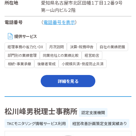
所在地
愛知県名古屋市北区田幡１丁目１２番９号
第一山内ビル２階
電話番号
（
電話番号を表示
）
提供サービス
経理事務の省力化・DX
月次訪問
決算・税務申告
自社の業績把握
部門別の業績管理
同業他社との業績比較
経営助言
相続・事業承継
後継者育成
小規模共済・倒産防止共済
詳細を見る
松川峰男税理士事務所
認定支援機関
TKCモニタリング情報サービス利用
経営改善計画策定支援実績あり